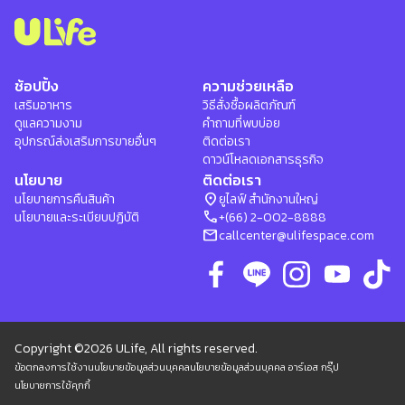
ช้อปปิ้ง
ความช่วยเหลือ
เสริมอาหาร
วิธีสั่งซื้อผลิตภัณฑ์
ดูแลความงาม
คำถามที่พบบ่อย
อุปกรณ์ส่งเสริมการขายอื่นๆ
ติดต่อเรา
ดาวน์โหลดเอกสารธุรกิจ
นโยบาย
ติดต่อเรา
location_on
นโยบายการคืนสินค้า
ยูไลฟ์ สำนักงานใหญ่
phone
นโยบายและระเบียบปฏิบัติ
+(66) 2-002-8888
mail
callcenter@ulifespace.com
Copyright ©2026 ULife, All rights reserved.
ข้อตกลงการใช้งาน
นโยบายข้อมูลส่วนบุคคล
นโยบายข้อมูลส่วนบุคคล อาร์เอส กรุ๊ป
นโยบายการใช้คุกกี้