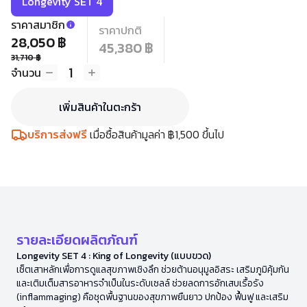
Longevity SET 4
ราคาสมาชิก
ราคาปกติ
28,050 ฿
45,380 ฿
31,710 ฿
1
จำนวน
เพิ่มสินค้าในตะกร้า
บริการส่งฟรี
เมื่อซื้อสินค้ามูลค่า ฿1,500 ขึ้นไป
รายละเอียดผลิตภัณฑ์
Longevity SET 4 : King of Longevity (แบบขวด)
เซ็ตเสาหลักเพื่อการดูแลสุขภาพเชิงลึก ช่วยต้านอนุมูลอิสระ เสริมภูมิคุ้มกัน
และเติมเต็มสารอาหารจำเป็นในระดับเซลล์ ช่วยลดการอักเสบเรื้อรัง
(inflammaging) คือชุดพื้นฐานของสุขภาพยืนยาว ปกป้อง ฟื้นฟู และเสริม