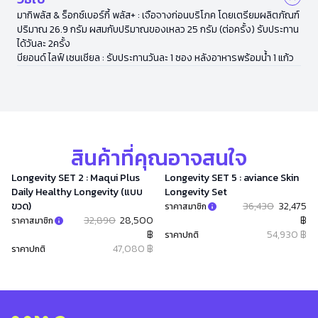
มากิพลัส & ร็อกซ์เบอร์กี้ พลัส+ : เจือจางก่อนบริโภค โดยเตรียมผลิตภัณฑ์
ปริมาณ 26.9 กรัม ผสมกับปริมาณของเหลว 25 กรัม (ต่อครั้ง) รับประทาน
ได้วันละ 2ครั้ง
บียอนด์ ไลฟ์ เซนเชียล : รับประทานวันละ 1 ซอง หลังอาหารพร้อมน้ำ 1 แก้ว
สินค้าที่คุณอาจสนใจ
Longevity SET 2 : Maqui Plus
Longevity SET 5 : aviance Skin
Daily Healthy Longevity (แบบ
Longevity Set
ขวด)
36,430
32,475
ราคาสมาชิก
32,890
28,500
฿
ราคาสมาชิก
฿
54,930 ฿
ราคาปกติ
47,080 ฿
ราคาปกติ