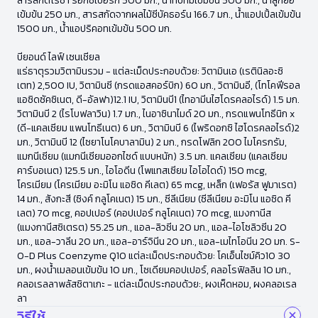
สารสกัดโรซ่า ร็อกซ์เบอร์กี 500 มก., น้ำทับทิมเข้มข้น 500 มก., น้ำลูกยอ
เข้มข้น 250 มก., สารสกัดจากผลไม้ซีบัคธอร์น 166.7 มก., น้ำแอปเปิ้ลเข้มข้น
1500 มก., น้ำแอปริคอทเข้มข้น 500 มก.
บียอนด์ ไลฟ์ เซนเชียล
แร่ธาตุรวมวิตามินรวม - แต่ละเม็ดประกอบด้วย: วิตามินเอ (เรตินิลอะซิ
เตท) 2,500 IU, วิตามินซี (กรดแอสคอร์บิก) 60 มก., วิตามินอี, (โทโคฟีรอล
แอซิดซัคซิเนต, ดี-อัลฟา)12.1 IU, วิตามินบี1 (ไทอามีนไฮโดรคลอไรด์) 1.5 มก.
วิตามินบี 2 (ไรโบฟลาวิน) 1.7 มก., ไนอาซินาไมด์ 20 มก., กรดแพนโทธีนิก x
(ดี-แคลเซียม แพนโทธีเนต) 6 มก., วิตามินบี 6 (ไพริดอกซิ ไฮโดรคลอไรด์)2
มก., วิตามินบี 12 (ไซยาโนโคบาลามิน) 2 มก., กรดโฟลิก 200 ไมโครกรัม,
แมกนีเซียม (แมกนีเซียมออกไซด์ แบบหนัก) 3.5 มก. แคลเซียม (แคลเซียม
คาร์บอเนต) 125.5 มก., ไอโอดีน (โพแทสเซียม ไอโอไดด์) 150 mcg,
โครเมียม (โครเมียม อะมิโน แอซิด คีเลต) 65 mcg, เหล็ก (เฟอรัส ฟูมาเรต)
14 มก., สังกะสี (ซิงค์ กลูโคเนต) 15 มก., ซีลีเนียม (ซีลีเนียม อะมิโน แอซิด คี
เลต) 70 mcg, คอปเปอร์ (คอปเปอร์ กลูโคเนต) 70 mcg, แมงกานีส
(แมงกานีสซิเตรต) 55.25 มก., แอล-ลิวซีน 20 มก., แอล-ไอโซลิวซีน 20
มก., แอล-วาลีน 20 มก., แอล-อาร์จินีน 20 มก., แอล-เมไทโอนีน 20 มก. S-
O-D Plus Coenzyme Q10 แต่ละเม็ดประกอบด้วย: โคเอ็นไซม์คิว10 30
มก., ผงน้ำเมลอนเข้มข้น 10 มก., โซเดียมคอปเปอร์, คลอโรฟิลลิน 10 มก.,
คลอเรลลาพลัสชิตาเกะ - แต่ละเม็ดประกอบด้วย:, ผงเห็ดหอม, ผงคลอเรล
ลา
วิธีใช้