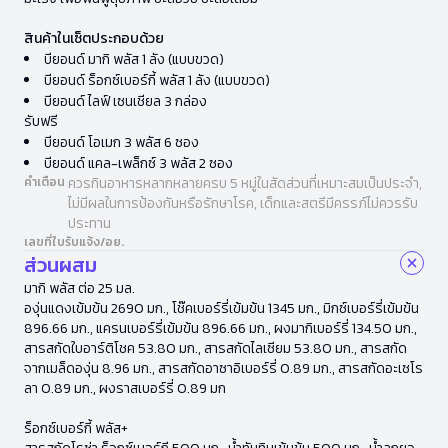
สินค้าในเซ็ตประกอบด้วย
บียอนด์ มากิ พลัส 1 ลัง (แบบขวด)
บียอนด์ ร็อกซ์เบอร์กี้ พลัส 1 ลัง (แบบขวด)
บียอนด์ ไลฟ์ เซนเชียล 3 กล่อง
รับฟรี
บียอนด์ โอเมก 3 พลัส 6 ซอง
บียอนด์ แคล-เพล็กซ์ 3 พลัส 2 ซอง
คำเตือน
ควรกินอาหารหลากหลายครบ 5 หมู่ในสัดส่วนที่เหมาะสมเป็นประจำ,
ไม่มีผลในการป้องกันหรือรักษาโรค, เด็กและสตรีมีครรภ์ไม่ควรรับ
ประทาน
เลขที่ใบรับแจ้ง/อย.
ส่วนผสม
มากิ พลัส ต่อ 25 มล.
องุ่นแดงเข้มข้น 2690 มก., โช๊คเบอร์รี่เข้มข้น 1345 มก., มิกซ์เบอร์รี่เข้มข้น
896.66 มก., แครนเบอร์รี่เข้มข้น 896.66 มก., ผงมากิเบอร์รี่ 134.50 มก.,
สารสกัดใบอาร์ติโชค 53.80 มก., สารสกัดไลเซียม 53.80 มก., สารสกัด
จากเมล็ดองุ่น 8.96 มก., สารสกัดอาซาอิเบอร์รี่ 0.89 มก., สารสกัดอะเซโร
ลา 0.89 มก., ผงราสเบอร์รี่ 0.89 มก
ร็อกซ์เบอร์กี้ พลัส+