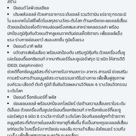
สร้าง
บียอนด์ ไลฟ์ เซนเชียล
เติมพลังเซลล์ ด้วยสารอาหารระดับเซลล์ รวมวิตามิน แร่ธาตุ กรดอะมิ
โน และเทคโนโลยีไฟโตโมเลกุลรางวัลระดับโลก ต้านเครียดชะลอเซลล์เสื่อม
ด้วยเอนไซม์เอสโอดีจากเมล่อนฝรั่งเศสและสาหร่ายคลอเรลล่า พร้อม
ปกป้องภูมิคุ้มกันด้วยเบต้ากลูแคนจากต้นอ่อนเห็ดชิตาเกะ เพื่อเซลล์แข็ง
แรง ร่างกายอ่อนเยาว์ สมองสดชื่น ภูมิแข็งแรง
บียอนด์ มากิ พลัส
ขจัดสารพิษในเลือด พร้อมปกป้องตับ เสริมภูมิคุ้มกัน ด้วยเครื่องดื่มซู
เปอร์แอนตี้ออกซิแดนท์ จากมากิเบอร์รี่และซูเปอร์ฟรุต 12 ชนิด ให้สารดีดี
(DEDI, Delphinidin)
ช่วยดีท็อกซ์อนุมูลอิสระที่ร่างกายรับจากมลภาวะ อาหาร สารเคมี ช่วยเสริม
การสร้างสารต้านอนุมูลอิสระตามธรรมชาติในร่างกาย เพื่อฟื้นฟูสุขภาพ
องค์รวม เลือดดี ตับดี ภูมิดี ยืนยันด้วยผลงานวิจัยและ 6 รางวัลนวัตกรรม
ระดับโลก
บียอนด์ ร็อกซ์เบอร์กี้ พลัส
ซ่อมแซมเซลล์ พร้อมปกป้องเทโลเมียร์ ต่อต้านความเสื่อมชราในระดับ
ดีเอ็นเอ ด้วยเครื่องดื่มซูเปอร์แอนตี้ออกซิแดนท์ จากร็อกซ์เบอร์กี้และซู
เปอร์ฟรุต 6 ชนิด 8 รางวัล การันตี ระดับโลก ป้องกันเซลล์ถูกทำร้ายจาก
อนุมูลอิสระที่เกิดภายในเซลล์จากอายุที่เพิ่มขึ้น ซึ่งเป็นสาเหตุของเซลล์เสื่อม
แก่ก่อนวัย โรคเรื้อรังจากวัยเช่น หลงลืม ความจำเสื่อม อัลไซเมอร์ รวมถึง
มะเร็ง เพื่อฟื้นฟูสุขภาพ ชะลอวัย ชะลอเสื่อม