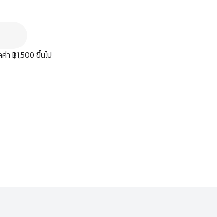
มูลค่า ฿1,500 ขึ้นไป