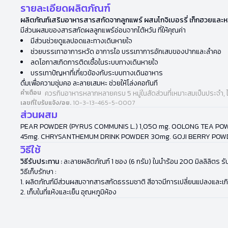
รายละเอียดผลิตภัณฑ์
ผลิตภัณฑ์เสริมอาหารสารสกัดจากลูกแพร์ ผสมโกจิเบอรรี่ เก็กฮวยและหล
มีส่วนผสมของสารสกัดผลลูกแพร์อ่อนจากไต้หวัน ที่ให้คุณค่า
มีส่วนช่วยดูแลปอดและทางเดินหายใจ
ช่วยบรรเทาอาการหวัด อาการไอ บรรเทาการอักเสบของปากและลำคอ
ลดโอกาสเกิดการติดเชื้อในระบบทางเดินหายใจ
บรรเทาปัญหาที่เกี่ยวข้องกับระบบทางเดินอาหาร
ดื่มเพื่อความชุ่มคอ ละลายเสมหะ ช่วยให้โล่งคอทันที
คำเตือน
ควรกินอาหารหลากหลายครบ 5 หมู่ในสัดส่วนที่เหมาะสมเป็นประจำ, 
เลขที่ใบรับแจ้ง/อย.
10-3-13-465-5-0007
ส่วนผสม
PEAR POWDER (PYRUS COMMUNIS L.) 1,050 mg. OOLONG TEA POW
45mg. CHRYSANTHEMUM DRINK POWDER 30mg. GOJI BERRY POWDE
วิธีใช้
วิธีรับประทาน :
ละลายผลิตภัณฑ์ 1 ซอง (6 กรัม) ในนำร้อน 200 มิลลิลิตร รับป
วิธีเก็บรักษา :
1. ผลิตภัณฑ์มีส่วนผสมจากสารสกัดธรรมชาติ สีอาจมีการเปลี่ยนแปลงและเก
2. เก็บในที่แห้งและเย็น อุณหภูมิห้อง