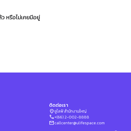
 หรือไม่เคยมีอยู่
ติดต่อเรา
location_on
ยูไลฟ์ สำนักงานใหญ่
phone
+(66) 2-002-8888
mail
callcenter@ulifespace.com