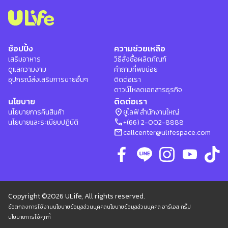
ช้อปปิ้ง
ความช่วยเหลือ
เสริมอาหาร
วิธีสั่งซื้อผลิตภัณฑ์
ดูแลความงาม
คำถามที่พบบ่อย
อุปกรณ์ส่งเสริมการขายอื่นๆ
ติดต่อเรา
ดาวน์โหลดเอกสารธุรกิจ
นโยบาย
ติดต่อเรา
location_on
นโยบายการคืนสินค้า
ยูไลฟ์ สำนักงานใหญ่
phone
นโยบายและระเบียบปฏิบัติ
+(66) 2-002-8888
mail
callcenter@ulifespace.com
Copyright ©2026 ULife, All rights reserved.
ข้อตกลงการใช้งาน
นโยบายข้อมูลส่วนบุคคล
นโยบายข้อมูลส่วนบุคคล อาร์เอส กรุ๊ป
นโยบายการใช้คุกกี้