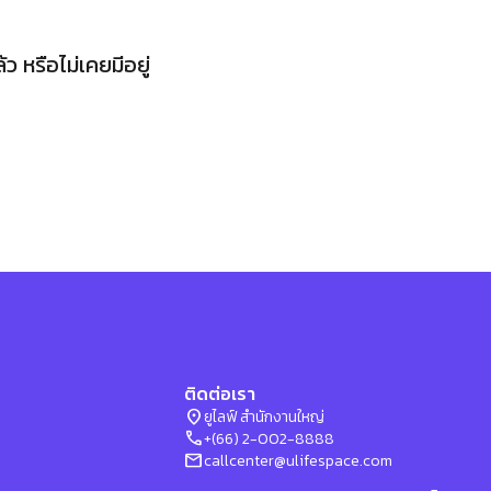
 หรือไม่เคยมีอยู่
ติดต่อเรา
location_on
ยูไลฟ์ สำนักงานใหญ่
phone
+(66) 2-002-8888
mail
callcenter@ulifespace.com