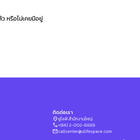
 หรือไม่เคยมีอยู่
ติดต่อเรา
location_on
ยูไลฟ์ สำนักงานใหญ่
phone
+(66) 2-002-8888
mail
callcenter@ulifespace.com