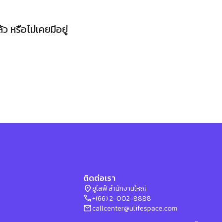
 หรือไม่เคยมีอยู่
ติดต่อเรา
location_on
ยูไลฟ์ สำนักงานใหญ่
phone
+(66) 2-002-8888
mail
callcenter@ulifespace.com