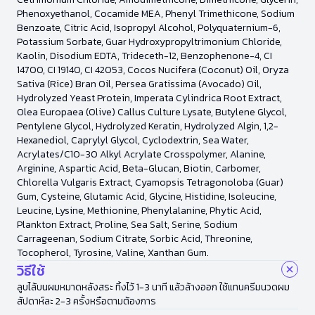
Phenoxyethanol, Cocamide MEA, Phenyl Trimethicone, Sodium
Benzoate, Citric Acid, Isopropyl Alcohol, Polyquaternium-6,
Potassium Sorbate, Guar Hydroxypropyltrimonium Chloride,
Kaolin, Disodium EDTA, Trideceth-12, Benzophenone-4, CI
14700, CI 19140, CI 42053, Cocos Nucifera (Coconut) Oil, Oryza
Sativa (Rice) Bran Oil, Persea Gratissima (Avocado) Oil,
Hydrolyzed Yeast Protein, Imperata Cylindrica Root Extract,
Olea Europaea (Olive) Callus Culture Lysate, Butylene Glycol,
Pentylene Glycol, Hydrolyzed Keratin, Hydrolyzed Algin, 1,2-
Hexanediol, Caprylyl Glycol, Cyclodextrin, Sea Water,
Acrylates/C10-30 Alkyl Acrylate Crosspolymer, Alanine,
Arginine, Aspartic Acid, Beta-Glucan, Biotin, Carbomer,
Chlorella Vulgaris Extract, Cyamopsis Tetragonoloba (Guar)
Gum, Cysteine, Glutamic Acid, Glycine, Histidine, Isoleucine,
Leucine, Lysine, Methionine, Phenylalanine, Phytic Acid,
Plankton Extract, Proline, Sea Salt, Serine, Sodium
Carrageenan, Sodium Citrate, Sorbic Acid, Threonine,
Tocopherol, Tyrosine, Valine, Xanthan Gum.
วิธีใช้
ลูบไล้บนผมหมาดหลังสระ ทิ้งไว้ 1-3 นาที แล้วล้างออก ใช้แทนครีมนวดผม
สัปดาห์ละ 2-3 ครั้งหรือตามต้องการ