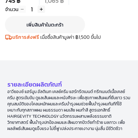
745 ฿
1,065 ฿
1
จำนวน
เพิ่มสินค้าในตะกร้า
บริการส่งฟรี
เมื่อซื้อสินค้ามูลค่า ฿1,500 ขึ้นไป
รายละเอียดผลิตภัณฑ์
อาวียองซ์ แฮร์มูน อัลติเมท เคลย์ครีม แฮร์ทรีตเมนต์ ทรีทเมนต์เนื้อเคลย์
ครีม สูตรเข้มข้น ดูแลเส้นผมและหนังศีรษะ เพื่อสุขภาพเส้นผมที่ยืนยาว รวม
คุณสมบัติของโคลนหมักผมและครีมบำรุงผมช่วยฟื้นบำรุงผมทันทีที่ใช้
เหมาะกับทุกสภาพผม ผมธรรมดา ผมเสีย ผมทำสี สูตรเอกสิทธิ์
HAIRGEVITY TECHNOLOGY นวัตกรรมผสานพลังธรรมชาติ
วิทยาศาสตร์ ฟื้นบำรุงปกป้องผมและสีผมจากปัจจัยทำร้าย มลภาวะ เพื่อ
ผลลัพธ์เส้นผมดูแข็งแรง ไม่ชี้ฟู เปล่งประกายเงางาม นุ่มลื่น มีชีวิตชีวา