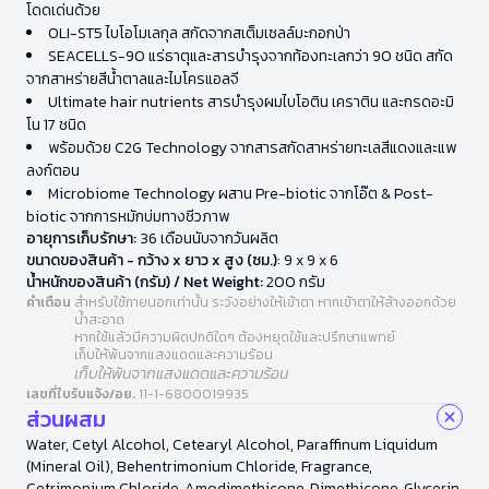
โดดเด่นด้วย
OLI-ST5 ไบโอโมเลกุล สกัดจากสเต็มเซลล์มะกอกป่า
SEACELLS-90 แร่ธาตุและสารบำรุงจากท้องทะเลกว่า 90 ชนิด สกัด
จากสาหร่ายสีน้ำตาลและไมโครแอลจี
Ultimate hair nutrients สารบำรุงผมไบโอติน เคราติน และกรดอะมิ
โน 17 ชนิด
พร้อมด้วย C2G Technology จากสารสกัดสาหร่ายทะเลสีแดงและแพ
ลงก์ตอน
Microbiome Technology ผสาน Pre-biotic จากโอ๊ต & Post-
biotic จากการหมักบ่มทางชีวภาพ
อายุการเก็บรักษา:
36 เดือนนับจากวันผลิต
ขนาดของสินค้า - กว้าง x ยาว x สูง (ซม.)
: 9 x 9 x 6
น้ำหนักของสินค้า (กรัม) / Net Weight:
200 กรัม
คำเตือน
สำหรับใช้ภายนอกเท่านั้น ระวังอย่างให้เข้าตา หากเข้าตาให้ล้างออกด้วย
น้ำสะอาด
หากใช้แล้วมีความผิดปกติใดๆ ต้องหยุดใช้และปรึกษาแพทย์
เก็บให้พ้นจากแสงแดดและความร้อน
เก็บให้พ้นจากแสงแดดและความร้อน
เลขที่ใบรับแจ้ง/อย.
11-1-6800019935
ส่วนผสม
Water, Cetyl Alcohol, Cetearyl Alcohol, Paraffinum Liquidum
(Mineral Oil), Behentrimonium Chloride, Fragrance,
Cetrimonium Chloride, Amodimethicone, Dimethicone, Glycerin,