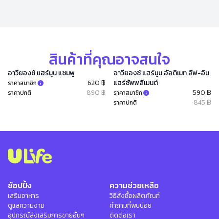
สินค้าที่คุณอาจสนใจ
อาวียองซ์ แฮร์มูน แชมพู
อาวียองซ์ แฮร์มูน อัลติเมท ลีฟ-อิน
620 ฿
แฮร์ซัพพลีเมนต์
ราคาสมาชิก
890 ฿
590 ฿
ราคาปกติ
ราคาสมาชิก
845 ฿
ราคาปกติ
ช้อปปิ้ง
ความช่วยเหลือ
เสริมอาหาร
วิธีสั่งซื้อผลิตภัณฑ์
ดูแลความงาม
คำถามที่พบบ่อย
อุปกรณ์ส่งเสริมการขายอื่นๆ
ติดต่อเรา