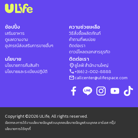
ช้อปปิ้ง
ความช่วยเหลือ
เสริมอาหาร
วิธีสั่งซื้อผลิตภัณฑ์
ดูแลความงาม
คำถามที่พบบ่อย
อุปกรณ์ส่งเสริมการขายอื่นๆ
ติดต่อเรา
ดาวน์โหลดเอกสารธุรกิจ
นโยบาย
ติดต่อเรา
location_on
นโยบายการคืนสินค้า
ยูไลฟ์ สำนักงานใหญ่
phone
นโยบายและระเบียบปฏิบัติ
+(66) 2-002-8888
mail
callcenter@ulifespace.com
Copyright ©2026 ULife, All rights reserved.
ข้อตกลงการใช้งาน
นโยบายข้อมูลส่วนบุคคล
นโยบายข้อมูลส่วนบุคคล อาร์เอส กรุ๊ป
นโยบายการใช้คุกกี้