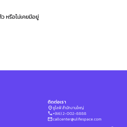
 หรือไม่เคยมีอยู่
ติดต่อเรา
location_on
ยูไลฟ์ สำนักงานใหญ่
phone
+(66) 2-002-8888
mail
callcenter@ulifespace.com