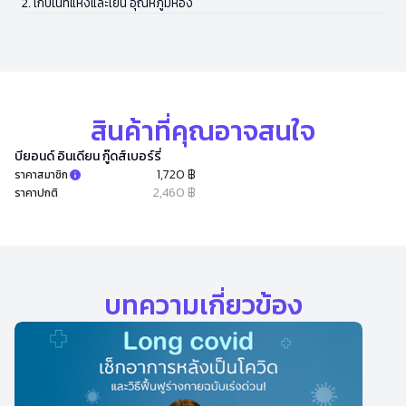
2. เก็บในที่แห้งและเย็น อุณหภูมิห้อง
สินค้าที่คุณอาจสนใจ
บียอนด์ อินเดียน กู๊ดส์เบอร์รี่
1,720 ฿
ราคาสมาชิก
2,460 ฿
ราคาปกติ
บทความเกี่ยวข้อง