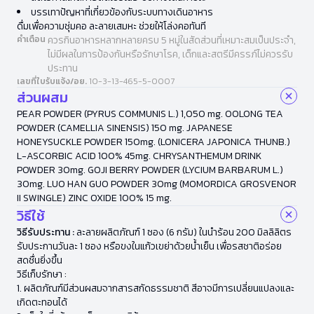
บรรเทาปัญหาที่เกี่ยวข้องกับระบบทางเดินอาหาร
ดื่มเพื่อความชุ่มคอ ละลายเสมหะ ช่วยให้โล่งคอทันที
คำเตือน
ควรกินอาหารหลากหลายครบ 5 หมู่ในสัดส่วนที่เหมาะสมเป็นประจำ,
ไม่มีผลในการป้องกันหรือรักษาโรค, เด็กและสตรีมีครรภ์ไม่ควรรับ
ประทาน
เลขที่ใบรับแจ้ง/อย.
10-3-13-465-5-0007
ส่วนผสม
PEAR POWDER (PYRUS COMMUNIS L.) 1,050 mg. OOLONG TEA
POWDER (CAMELLIA SINENSIS) 150 mg. JAPANESE
HONEYSUCKLE POWDER 150mg. (LONICERA JAPONICA THUNB.)
L-ASCORBIC ACID 100% 45mg. CHRYSANTHEMUM DRINK
POWDER 30mg. GOJI BERRY POWDER (LYCIUM BARBARUM L.)
30mg. LUO HAN GUO POWDER 30mg (MOMORDICA GROSVENOR
II SWINGLE) ZINC OXIDE 100% 15 mg.
วิธีใช้
วิธีรับประทาน :
ละลายผลิตภัณฑ์ 1 ซอง (6 กรัม) ในนำร้อน 200 มิลลิลิตร
รับประกานวันละ 1 ซอง หรือขงในแก้วเขย่าด้วยน้ำเย็น เพื่อรสชาติอร่อย
สดชื่นยิ่งขึ้น
วิธีเก็บรักษา :
1. ผลิตภัณฑ์มีส่วนผสมจากสารสกัดธรรมชาติ สีอาจมีการเปลี่ยนแปลงและ
เกิดตะทอนได้