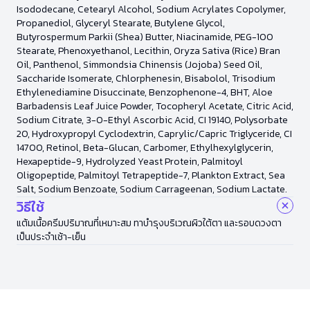
Isododecane, Cetearyl Alcohol, Sodium Acrylates Copolymer,
Propanediol, Glyceryl Stearate, Butylene Glycol,
Butyrospermum Parkii (Shea) Butter, Niacinamide, PEG-100
Stearate, Phenoxyethanol, Lecithin, Oryza Sativa (Rice) Bran
Oil, Panthenol, Simmondsia Chinensis (Jojoba) Seed Oil,
Saccharide Isomerate, Chlorphenesin, Bisabolol, Trisodium
Ethylenediamine Disuccinate, Benzophenone-4, BHT, Aloe
Barbadensis Leaf Juice Powder, Tocopheryl Acetate, Citric Acid,
Sodium Citrate, 3-O-Ethyl Ascorbic Acid, CI 19140, Polysorbate
20, Hydroxypropyl Cyclodextrin, Caprylic/Capric Triglyceride, CI
14700, Retinol, Beta-Glucan, Carbomer, Ethylhexylglycerin,
Hexapeptide-9, Hydrolyzed Yeast Protein, Palmitoyl
Oligopeptide, Palmitoyl Tetrapeptide-7, Plankton Extract, Sea
Salt, Sodium Benzoate, Sodium Carrageenan, Sodium Lactate.
วิธีใช้
แต้มเนื้อครีมปริมาณที่เหมาะสม ทาบำรุงบริเวณผิวใต้ตา และรอบดวงตา
เป็นประจำเช้า-เย็น