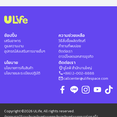
ช้อปปิ้ง
ความช่วยเหลือ
เสริมอาหาร
วิธีสั่งซื้อผลิตภัณฑ์
ดูแลความงาม
คำถามที่พบบ่อย
อุปกรณ์ส่งเสริมการขายอื่นๆ
ติดต่อเรา
ดาวน์โหลดเอกสารธุรกิจ
นโยบาย
ติดต่อเรา
location_on
นโยบายการคืนสินค้า
ยูไลฟ์ สำนักงานใหญ่
phone
นโยบายและระเบียบปฏิบัติ
+(66) 2-002-8888
mail
callcenter@ulifespace.com
Copyright ©2026 ULife, All rights reserved.
ข้อตกลงการใช้งาน
นโยบายข้อมูลส่วนบุคคล
นโยบายข้อมูลส่วนบุคคล อาร์เอส กรุ๊ป