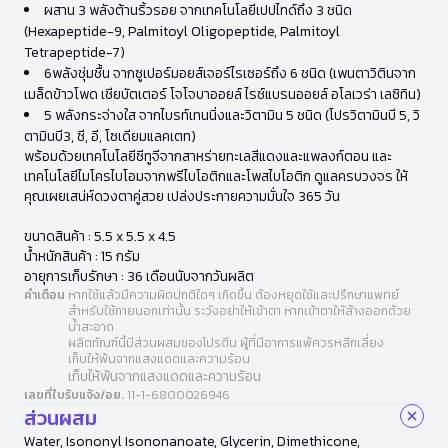
ผสาน 3 พลังต้านริ้วรอย จากเทคโนโลยีเปปไทด์ถึง 3 ชนิด
(Hexapeptide-9, Palmitoyl Oligopeptide, Palmitoyl
Tetrapeptide-7)
6พลังชุ่มชื้น จากซูเปอร์มอยส์เจอร์ไรเซอร์ถึง 6 ชนิด (เพนตาวิตินจาก
เมล็ดข้าวโพด เชียบัตเตอร์ โจโจบาออยล์ ไรซ์แบรนออยล์ อโลเวร่า เลซิทิน)
5 พลังกระจ่างใส จากไบรท์เทนนิ่งและวิตามิน 5 ชนิด (โปรวิตามินบี 5, วิ
ตามินบี3, ซี, อี, โซเดียมแลคเตท)
พร้อมด้วยเทคโนโลยีซีทูจีจากสาหร่ายทะเลสีแดงและแพลงก์ตอน และ
เทคโนโลยีไมโครไบโอมจากพรีไบโอติกและโพสไบโอติก ดูแลครบวงจร ให้
คุณเผยเสน่ห์ดวงตาคู่สวย เปล่งประกายความมั่นใจ 365 วัน
ขนาดสินค้า : 5.5 x 5.5 x 4.5
น้ำหนักสินค้า : 15 กรัม
อายุการเก็บรักษา : 36 เดือนนับจากวันผลิต
คำเตือน
หากใช้แล้วมีความผิดปกติใดๆ เกิดขึ้น ต้องหยุดใช้และปรึกษาแพทย์
สำหรับใช้ภายนอกเท่านั้น ระวังอย่าให้เข้าตา หากเข้าตาให้ล้างออกด้วย
น้ำสะอาด
ผลิตภัณฑ์นี้มีส่วนผสมของโปรตีน ผู้ที่มีอาการแพ้ควรหลีกเลี่ยง
เก็บให้พ้นจากแสงแดดและความร้อน
เก็บให้พ้นจากแสงแดดและความร้อน
เลขที่ใบรับแจ้ง/อย.
11-1-6800026946
ส่วนผสม
Water, Isononyl Isononanoate, Glycerin, Dimethicone,