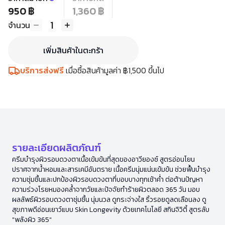
950 ฿
1,360 ฿
1
จำนวน
เพิ่มสินค้าในตะกร้า
บริการส่งฟรี
เมื่อซื้อสินค้ามูลค่า ฿1,500 ขึ้นไป
รายละเอียดผลิตภัณฑ์
ครีมบำรุงผิวรอบดวงตาเนื้อเข้มข้นที่สุดของอาวียองซ์ สูตรอ่อนโยน
ปราศจากน้ำหอมและสารเคมีอันตราย เนื้อครีมนุ่มแน่นเข้มข้น ช่วยฟื้นบำรุง
ความชุ่มชื้นและปกป้องผิวรอบดวงตาที่บอบบางทุกเช้าค่ำ ต่อต้านปัญหา
ความร่วงโรยหมองคล้ำจากวัยและปัจจัยทำร้ายผิวตลอด 365 วัน มอบ
ผลลัพธ์ผิวรอบดวงตาชุ่มชื้น นุ่มนวล ดูกระจ่างใส ริ้วรอยดูลดเลือนลง ดู
สุขภาพดีอ่อนเยาว์แบบ Skin Longevity ด้วยเทคโนโลยี สกินจิวิตี้ สูตรลับ
"พลังผิว 365"