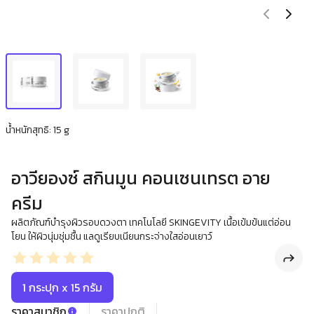
น้ำหนักสุทธิ: 15 g
อาวียองซ์ สกินมูน คอนเซนเทรต อาย
ครีม
ผลิตภัณฑ์บำรุงผิวรอบดวงตา เทคโนโลยี SKINGEVITY เนื้อเข้มข้นแต่อ่อน
โยน ให้ผิวนุ่มชุ่มชื้น แลดูเรียบเนียนกระจ่างใสอ่อนเยาว์
1 กระปุก x 15 กรัม
ราคาสมาชิก
ราคาปกติ