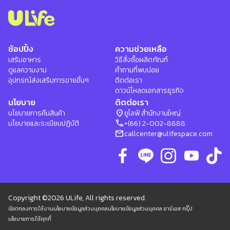
ช้อปปิ้ง
ความช่วยเหลือ
เสริมอาหาร
วิธีสั่งซื้อผลิตภัณฑ์
ดูแลความงาม
คำถามที่พบบ่อย
อุปกรณ์ส่งเสริมการขายอื่นๆ
ติดต่อเรา
ดาวน์โหลดเอกสารธุรกิจ
นโยบาย
ติดต่อเรา
location_on
นโยบายการคืนสินค้า
ยูไลฟ์ สำนักงานใหญ่
phone
นโยบายและระเบียบปฏิบัติ
+(66) 2-002-8888
mail
callcenter@ulifespace.com
Copyright ©2026 ULife, All rights reserved.
ข้อตกลงการใช้งาน
นโยบายข้อมูลส่วนบุคคล
นโยบายข้อมูลส่วนบุคคล อาร์เอส กรุ๊ป
นโยบายการใช้คุกกี้