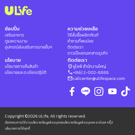
ช้อปปิ้ง
ความช่วยเหลือ
เสริมอาหาร
วิธีสั่งซื้อผลิตภัณฑ์
ดูแลความงาม
คำถามที่พบบ่อย
อุปกรณ์ส่งเสริมการขายอื่นๆ
ติดต่อเรา
ดาวน์โหลดเอกสารธุรกิจ
นโยบาย
ติดต่อเรา
location_on
นโยบายการคืนสินค้า
ยูไลฟ์ สำนักงานใหญ่
phone
นโยบายและระเบียบปฏิบัติ
+(66) 2-002-8888
mail
callcenter@ulifespace.com
Copyright ©2026 ULife, All rights reserved.
ข้อตกลงการใช้งาน
นโยบายข้อมูลส่วนบุคคล
นโยบายข้อมูลส่วนบุคคล อาร์เอส กรุ๊ป
นโยบายการใช้คุกกี้