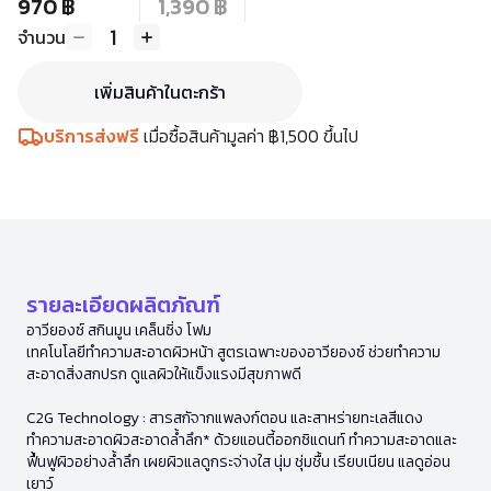
970 ฿
1,390 ฿
1
จำนวน
เพิ่มสินค้าในตะกร้า
บริการส่งฟรี
เมื่อซื้อสินค้ามูลค่า ฿1,500 ขึ้นไป
รายละเอียดผลิตภัณฑ์
อาวียองซ์ สกินมูน เคล็นซิ่ง โฟม
เทคโนโลยีทำความสะอาดผิวหน้า สูตรเฉพาะของอาวียองซ์ ช่วยทำความ
สะอาดสิ่งสกปรก ดูแลผิวให้แข็งแรงมีสุขภาพดี
C2G Technology : สารสกัจากแพลงก์ตอน และสาหร่ายทะเลสีแดง
ทำความสะอาดผิวสะอาดล้ำลึก* ด้วยแอนตี้ออกซิแดนท์ ทำความสะอาดและ
ฟื้นฟูผิวอย่างล้ำลึก เผยผิวแลดูกระจ่างใส นุ่ม ชุ่มชื้น เรียบเนียน แลดูอ่อน
เยาว์