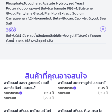
Phosphate,Tocopheryl Acetate, Hydrolyzed Yeast
Protein,Iodopropynyl Butylcarbamate, PEG-4, Butylene
Glycol,Pentylene Glycol, Plankton Extract, Sodium
Carrageenan, 1,2-Hexanediol, Beta-Glucan, Caprylyl Glycol, Sea
Salt
วิธีใช้
บีบโฟมใส่ฝ่ามือ ผสมน้ำเล็กน้อยคลึงให้เกิดฟอง ลูบไล้ทั่วใบหน้า ล้างออก
ด้วยน้ำสะอาด ใช้ล้างหน้าทุกเช้าเย็น
สินค้าที่คุณอาจสนใจ
อาวียองซ์ ออร่า บูสเตอร์ แอนตี้
อาวียองซ์ อะควา กลูต้า ไมเซลลาร์
ออกซิแด้นท์ เเอสเซนส์
805 ฿
ราคาสมาชิก
850 ฿
1,150 ฿
ราคาสมาชิก
ราคาปกติ
1,220 ฿
ราคาปกติ
อาวียองซ์ สกินมูน เดย์ แอนด์ ไนท์
อาวียองซ์ สกินมูน ดี-สเตรส โอ