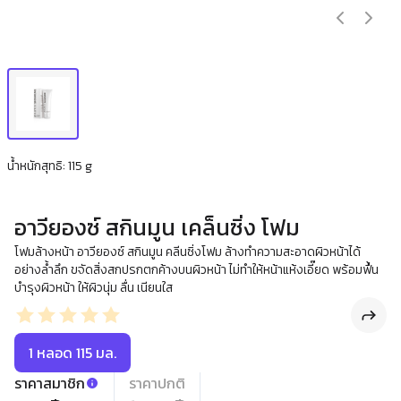
น้ำหนักสุทธิ: 115 g
อาวียองซ์ สกินมูน เคล็นซิ่ง โฟม
โฟมล้างหน้า อาวียองซ์ สกินมูน คลีนซิ่งโฟม ล้างทำความสะอาดผิวหน้าได้
อย่างล้ำลึก ขจัดสิ่งสกปรกตกค้างบนผิวหน้า ไม่ทำให้หน้าแห้งเอี๊ยด พร้อมฟื้น
บำรุงผิวหน้า ให้ผิวนุ่ม ลื่น เนียนใส
1 หลอด 115 มล.
ราคาสมาชิก
ราคาปกติ