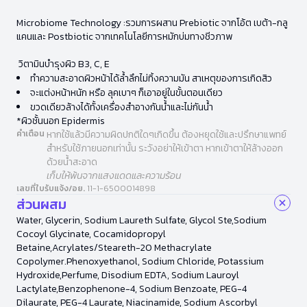
Microbiome Technology :รวมการผสาน Prebiotic จากโอ้ต เบต้า-กลู
แคนและ Postbiotic จากเทคโนโลยีการหมักบ่มทางชีวภาพ
วิตามินบำรุงผิว B3, C, E
ทำความสะอาดผิวหน้าได้ล้ำลึกไม่ทิ้งความมัน สาเหตุของการเกิดสิว
จะแต่งหน้าหนัก หรือ ลุคเบาๆ ก็เอาอยู่ในขั้นตอนเดียว
ขวดเดียวล้างได้ทั้งเครื่องสำอางกันน้ำและไม่กันน้ำ
*ผิวชั้นนอก Epidermis
คำเตือน
หากใช้แล้วมีความผิดปกติใดๆเกิดขึ้น ต้องหยุดใช้และปรึกษาแพทย์
สำหรับใช้ภายนอกเท่านั้น ระวังอย่าให้เข้าตา หากเข้าตาให้ล้างออก
ด้วยน้ำสะอาด
เก็บให้พ้นจากแสงแดดและความร้อน
เลขที่ใบรับแจ้ง/อย.
11-1-6500014898
ส่วนผสม
Water, Glycerin, Sodium Laureth Sulfate, Glycol Ste,Sodium
Cocoyl Glycinate, Cocamidopropyl
Betaine,Acrylates/Steareth-20 Methacrylate
Copolymer.Phenoxyethanol, Sodium Chloride, Potassium
Hydroxide,Perfume, Disodium EDTA, Sodium Lauroyl
Lactylate,Benzophenone-4, Sodium Benzoate, PEG-4
Dilaurate, PEG-4 Laurate, Niacinamide, Sodium Ascorbyl