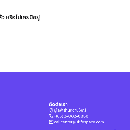
 หรือไม่เคยมีอยู่
ติดต่อเรา
location_on
ยูไลฟ์ สำนักงานใหญ่
phone
+(66) 2-002-8888
mail
callcenter@ulifespace.com