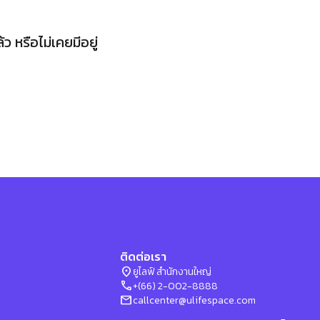
 หรือไม่เคยมีอยู่
ติดต่อเรา
location_on
ยูไลฟ์ สำนักงานใหญ่
phone
+(66) 2-002-8888
mail
callcenter@ulifespace.com