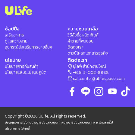
ช้อปปิ้ง
ความช่วยเหลือ
เสริมอาหาร
วิธีสั่งซื้อผลิตภัณฑ์
ดูแลความงาม
คำถามที่พบบ่อย
อุปกรณ์ส่งเสริมการขายอื่นๆ
ติดต่อเรา
ดาวน์โหลดเอกสารธุรกิจ
นโยบาย
ติดต่อเรา
location_on
นโยบายการคืนสินค้า
ยูไลฟ์ สำนักงานใหญ่
phone
นโยบายและระเบียบปฏิบัติ
+(66) 2-002-8888
mail
callcenter@ulifespace.com
Copyright ©2026 ULife, All rights reserved.
ข้อตกลงการใช้งาน
นโยบายข้อมูลส่วนบุคคล
นโยบายข้อมูลส่วนบุคคล อาร์เอส กรุ๊ป
นโยบายการใช้คุกกี้