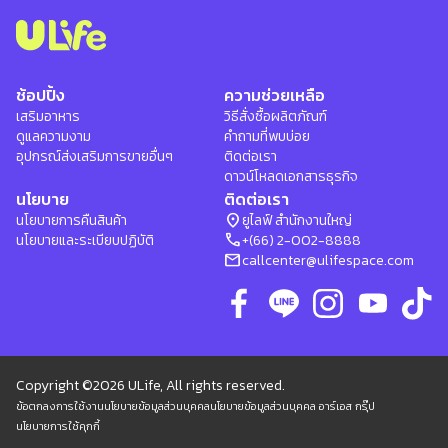
ช้อปปิ้ง
ความช่วยเหลือ
เสริมอาหาร
วิธีสั่งซื้อผลิตภัณฑ์
ดูแลความงาม
คำถามที่พบบ่อย
อุปกรณ์ส่งเสริมการขายอื่นๆ
ติดต่อเรา
ดาวน์โหลดเอกสารธุรกิจ
นโยบาย
ติดต่อเรา
location_on
นโยบายการคืนสินค้า
ยูไลฟ์ สำนักงานใหญ่
phone
นโยบายและระเบียบปฏิบัติ
+(66) 2-002-8888
mail
callcenter@ulifespace.com
Copyright ©2026 ULife, All rights reserved.
ข้อตกลงการใช้งาน
นโยบายข้อมูลส่วนบุคคล
นโยบายข้อมูลส่วนบุคคล อาร์เอส กรุ๊ป
นโยบายการใช้คุกกี้