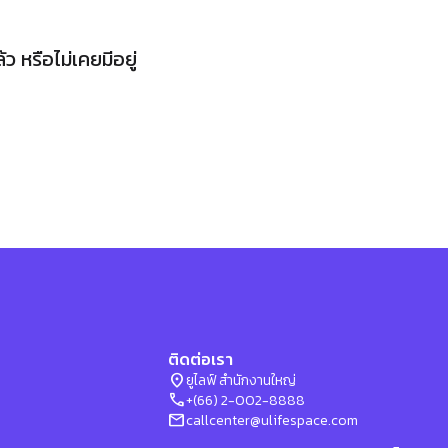
 หรือไม่เคยมีอยู่
ติดต่อเรา
location_on
ยูไลฟ์ สำนักงานใหญ่
phone
+(66) 2-002-8888
mail
callcenter@ulifespace.com