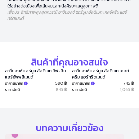
ใช้อย่างต่อเนื่องเพื่อเส้นผมและหนังศีรษะแลดูสุขภาพดี
เพื่อประสิทธิภาพสูงสุดควรใช้ อาวียองซ์ แฮร์มูน อัลติเมท เคลย์ครีม แฮร์
ทรีตเมนต์
สินค้าที่คุณอาจสนใจ
อาวียองซ์ แฮร์มูน อัลติเมท ลีฟ-อิน
อาวียองซ์ แฮร์มูน อัลติเมท เคลย์
แฮร์ซัพพลีเมนต์
ครีม แฮร์ทรีตเมนต์
590 ฿
745 ฿
ราคาสมาชิก
ราคาสมาชิก
845 ฿
1,065 ฿
ราคาปกติ
ราคาปกติ
บทความเกี่ยวข้อง