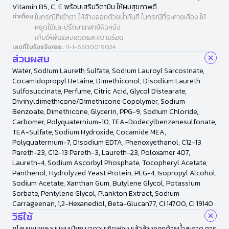
Vitamin B5, C, E พร้อมเสริมวิตามิน ให้ผมสุขภาพดี
คำเตือน
ในกรณีที่เข้าตา ให้ล้างออกด้วยน้ำทันที ในกรณีที่ระคายเคือง ให้
หยุดใช้และปรึกษาแพทย์ผิวหนัง
เก็บให้พ้นแสงแดดและความร้อน
เลขที่ใบรับแจ้ง/อย.
11-1-6500019024
ส่วนผสม
Water, Sodium Laureth Sulfate, Sodium Lauroyl Sarcosinate,
Cocamidopropyl Betaine, Dimethiconol, Disodium Laureth
Sulfosuccinate, Perfume, Citric Acid, Glycol Distearate,
Divinyldimethicone/Dimethicone Copolymer, Sodium
Benzoate, Dimethicone, Glycerin, PPG-9, Sodium Chloride,
Carbomer, Polyquaternium-10, TEA-Dodecylbenzenesulfonate,
TEA-Sulfate, Sodium Hydroxide, Cocamide MEA,
Polyquaternium-7, Disodium EDTA, Phenoxyethanol, C12-13
Pareth-23, C12-13 Pareth-3, Laureth-23, Poloxamer 407,
Laureth-4, Sodium Ascorbyl Phosphate, Tocopheryl Acetate,
Panthenol, Hydrolyzed Yeast Protein, PEG-4, Isopropyl Alcohol,
Sodium Acetate, Xanthan Gum, Butylene Glycol, Potassium
Sorbate, Pentylene Glycol, Plankton Extract, Sodium
Carrageenan, 1,2-Hexanediol, Beta-Glucan77, CI 14700, CI 19140
วิธีใช้
ชโลมแชมพูลงบนผมเปียก นวดจนเกิดฟอง แล้วล้างออกด้วยน้ำสะอาด ควร