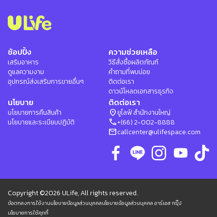
ช้อปปิ้ง
ความช่วยเหลือ
เสริมอาหาร
วิธีสั่งซื้อผลิตภัณฑ์
ดูแลความงาม
คำถามที่พบบ่อย
อุปกรณ์ส่งเสริมการขายอื่นๆ
ติดต่อเรา
ดาวน์โหลดเอกสารธุรกิจ
นโยบาย
ติดต่อเรา
location_on
นโยบายการคืนสินค้า
ยูไลฟ์ สำนักงานใหญ่
phone
นโยบายและระเบียบปฏิบัติ
+(66) 2-002-8888
mail
callcenter@ulifespace.com
Copyright ©2026 ULife, All rights reserved.
ข้อตกลงการใช้งาน
นโยบายข้อมูลส่วนบุคคล
นโยบายข้อมูลส่วนบุคคล อาร์เอส กรุ๊ป
นโยบายการใช้คุกกี้