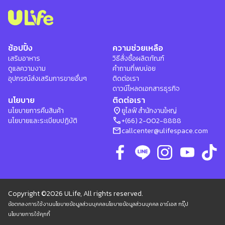
ช้อปปิ้ง
ความช่วยเหลือ
เสริมอาหาร
วิธีสั่งซื้อผลิตภัณฑ์
ดูแลความงาม
คำถามที่พบบ่อย
อุปกรณ์ส่งเสริมการขายอื่นๆ
ติดต่อเรา
ดาวน์โหลดเอกสารธุรกิจ
นโยบาย
ติดต่อเรา
location_on
นโยบายการคืนสินค้า
ยูไลฟ์ สำนักงานใหญ่
phone
นโยบายและระเบียบปฏิบัติ
+(66) 2-002-8888
mail
callcenter@ulifespace.com
Copyright ©2026 ULife, All rights reserved.
ข้อตกลงการใช้งาน
นโยบายข้อมูลส่วนบุคคล
นโยบายข้อมูลส่วนบุคคล อาร์เอส กรุ๊ป
นโยบายการใช้คุกกี้