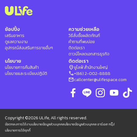
ช้อปปิ้ง
ความช่วยเหลือ
เสริมอาหาร
วิธีสั่งซื้อผลิตภัณฑ์
ดูแลความงาม
คำถามที่พบบ่อย
อุปกรณ์ส่งเสริมการขายอื่นๆ
ติดต่อเรา
ดาวน์โหลดเอกสารธุรกิจ
นโยบาย
ติดต่อเรา
location_on
นโยบายการคืนสินค้า
ยูไลฟ์ สำนักงานใหญ่
phone
นโยบายและระเบียบปฏิบัติ
+(66) 2-002-8888
mail
callcenter@ulifespace.com
Copyright ©2026 ULife, All rights reserved.
ข้อตกลงการใช้งาน
นโยบายข้อมูลส่วนบุคคล
นโยบายข้อมูลส่วนบุคคล อาร์เอส กรุ๊ป
นโยบายการใช้คุกกี้