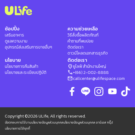
ช้อปปิ้ง
ความช่วยเหลือ
เสริมอาหาร
วิธีสั่งซื้อผลิตภัณฑ์
ดูแลความงาม
คำถามที่พบบ่อย
อุปกรณ์ส่งเสริมการขายอื่นๆ
ติดต่อเรา
ดาวน์โหลดเอกสารธุรกิจ
นโยบาย
ติดต่อเรา
location_on
นโยบายการคืนสินค้า
ยูไลฟ์ สำนักงานใหญ่
phone
นโยบายและระเบียบปฏิบัติ
+(66) 2-002-8888
mail
callcenter@ulifespace.com
Copyright ©2026 ULife, All rights reserved.
ข้อตกลงการใช้งาน
นโยบายข้อมูลส่วนบุคคล
นโยบายข้อมูลส่วนบุคคล อาร์เอส กรุ๊ป
นโยบายการใช้คุกกี้