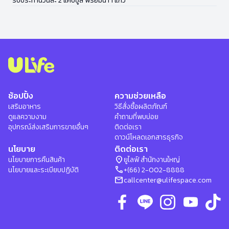
รับประทานวันละ 2 แคปซูล พร้อมน้ำ 1 แก้ว
ช้อปปิ้ง
ความช่วยเหลือ
เสริมอาหาร
วิธีสั่งซื้อผลิตภัณฑ์
ดูแลความงาม
คำถามที่พบบ่อย
อุปกรณ์ส่งเสริมการขายอื่นๆ
ติดต่อเรา
ดาวน์โหลดเอกสารธุรกิจ
นโยบาย
ติดต่อเรา
location_on
นโยบายการคืนสินค้า
ยูไลฟ์ สำนักงานใหญ่
phone
นโยบายและระเบียบปฏิบัติ
+(66) 2-002-8888
mail
callcenter@ulifespace.com