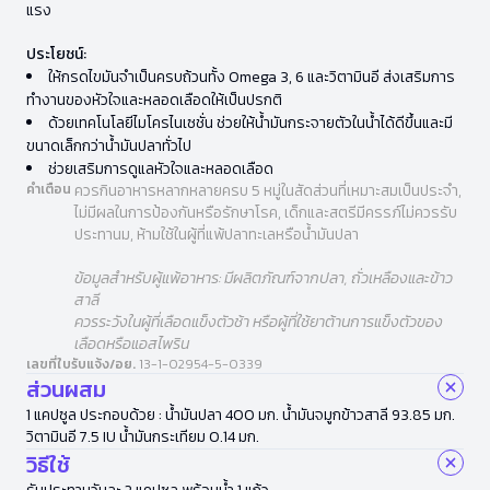
แรง
ประโยชน์:
ให้กรดไขมันจำเป็นครบถ้วนทั้ง Omega 3, 6 และวิตามินอี ส่งเสริมการ
ทำงานของหัวใจและหลอดเลือดให้เป็นปรกติ
ด้วยเทคโนโลยีไมโครไนเซชั่น ช่วยให้น้ำมันกระจายตัวในน้ำได้ดีขึ้นและมี
ขนาดเล็กกว่าน้ำมันปลาทั่วไป
ช่วยเสริมการดูแลหัวใจและหลอดเลือด
คำเตือน
ควรกินอาหารหลากหลายครบ 5 หมู่ในสัดส่วนที่เหมาะสมเป็นประจำ,
ไม่มีผลในการป้องกันหรือรักษาโรค, เด็กและสตรีมีครรภ์ไม่ควรรับ
ประทานม, ห้ามใช้ในผู้ที่แพ้ปลาทะเลหรือน้ำมันปลา
ข้อมูลสำหรับ
ผู้แพ้อาหาร: มีผลิตภัณฑ์จากปลา, ถั่วเหลืองและข้าว
สาลี
ควรระวังในผู้ที่เลือดแข็งตัวช้า หรือผู้ที่ใช้ยาต้านการแข็งตัวของ
เลือดหรือแอสไพริน
เลขที่ใบรับแจ้ง/อย.
13-1-02954-5-0339
ส่วนผสม
1 แคปซูล ประกอบด้วย : น้ำมันปลา 400 มก. น้ำมันจมูกข้าวสาลี 93.85 มก.
วิตามินอี 7.5 IU น้ำมันกระเทียม 0.14 มก.
วิธีใช้