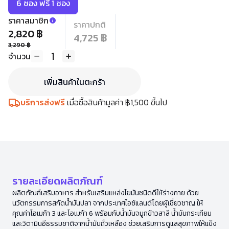
6 ซอง ฟรี 1 ซอง
ราคาสมาชิก
ราคาปกติ
2,820 ฿
4,725 ฿
3,290 ฿
1
จำนวน
เพิ่มสินค้าในตะกร้า
บริการส่งฟรี
เมื่อซื้อสินค้ามูลค่า ฿1,500 ขึ้นไป
รายละเอียดผลิตภัณฑ์
ผลิตภัณฑ์เสริมอาหาร สำหรับเสริมแหล่งไขมันชนิดดีให้ร่างกาย ด้วย
นวัตกรรมการสกัดน้ำมันปลา จากประเทศไอซ์แลนด์โดยผู้เชี่ยวชาญ ให้
คุณค่าโอเมก้า 3 และโอเมก้า 6 พร้อมกับน้ำมันจมูกข้าวสาลี น้ำมันกระเทียม
และวิตามินอีธรรมชาติจากน้ำมันถั่วเหลือง ช่วยเสริมการดูแลสุขภาพให้แข็ง