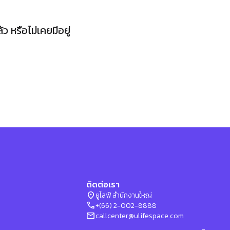
 หรือไม่เคยมีอยู่
ติดต่อเรา
location_on
ยูไลฟ์ สำนักงานใหญ่
phone
+(66) 2-002-8888
mail
callcenter@ulifespace.com