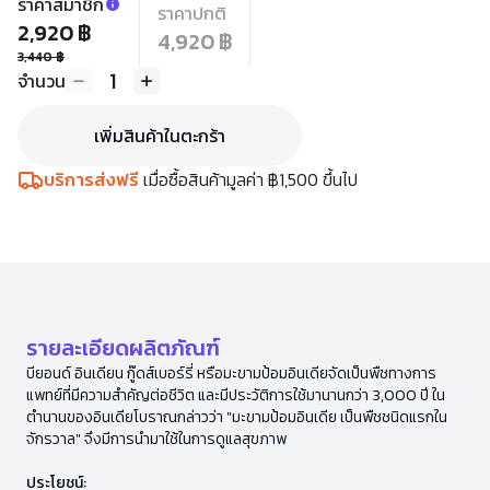
ราคาสมาชิก
ราคาปกติ
2,920 ฿
4,920 ฿
3,440 ฿
1
จำนวน
เพิ่มสินค้าในตะกร้า
บริการส่งฟรี
เมื่อซื้อสินค้ามูลค่า ฿1,500 ขึ้นไป
รายละเอียดผลิตภัณฑ์
บียอนด์ อินเดียน กู๊ดส์เบอร์รี่ หรือมะขามป้อมอินเดียจัดเป็นพืชทางการ
แพทย์ที่มีความสำคัญต่อชีวิต และมีประวัติการใช้มานานกว่า 3,000 ปี ใน
ตำนานของอินเดียโบราณกล่าวว่า "มะขามป้อมอินเดีย เป็นพืชชนิดแรกใน
จักรวาล" จึงมีการนำมาใช้ในการดูแลสุขภาพ
ประโยชน์: