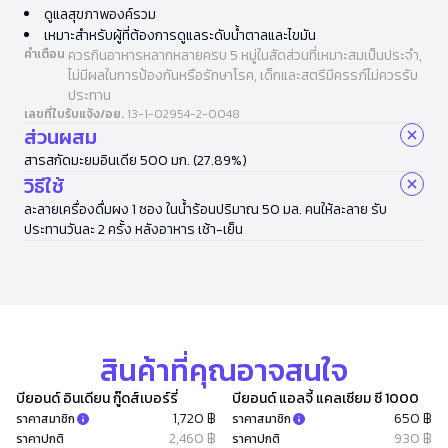
ดูแลสุขภาพองค์รวม
เหมาะสำหรับผู้ที่ต้องการดูแลระดับน้ำตาลและไขมัน
คำเตือน
ควรกินอาหารหลากหลายครบ 5 หมู่ในสัดส่วนที่เหมาะสมเป็นประจำ,
ไม่มีผลในการป้องกันหรือรักษาโรค, เด็กและสตรีมีครรภ์ไม่ควรรับ
ประทาน
เลขที่ใบรับแจ้ง/อย.
13-1-02954-2-0048
ส่วนผสม
สารสกัดมะยมอินเดีย 500 มก. (27.89%)
วิธีใช้
ละลายเครื่องดื่มผง 1 ซอง ในน้ำร้อนปริมาณ 50 มล. คนให้ละลาย รับ
ประทานวันละ 2 ครั้ง หลังอาหาร เช้า-เย็น
สินค้าที่คุณอาจสนใจ
บียอนด์ อินเดียน กู๊ดส์เบอร์รี่
บียอนด์ แอลจี้ แคลเซียม ซี 1000
1,720 ฿
650 ฿
ราคาสมาชิก
ราคาสมาชิก
2,460 ฿
930 ฿
ราคาปกติ
ราคาปกติ