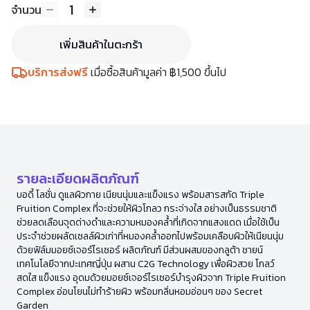
1
จำนวน
เพิ่มสินค้าในตะกร้า
บริการส่งฟรี
เมื่อซื้อสินค้ามูลค่า ฿1,500 ขึ้นไป
รายละเอียดผลิตภัณฑ์
บอดี้ โลชั่น ดูแลผิวกาย เนียนนุ่มและแข็งแรง พร้อมสารสกัด Triple
Fruition Complex ที่จะช่วยให้ผิวโกลว กระจ่างใส อย่างเป็นธรรมชาติ
ช่วยลดเลือนจุดด่างดำและความหมองคล้ำที่เกิดจากแสงแดด เมื่อใช้เป็น
ประจำช่วยผลัดเซลล์ผิวเก่าที่หมองคล้ำออกไปพร้อมเคลือบผิวให้เนียนนุ่ม
ด้วยฟิล์มมอยซ์เจอร์ไรเซอร์ ผลิตภัณฑ์ มีส่วนผสมของกลูต้า ชายน์
เทคโนโลยีจากปะเทศญี่ปุ่น ผสาน C2G Technology เพื่อผิวสวย โกลว์
สดใส แข็งแรง อุดมด้วยมอยซ์เจอร์ไรเซอร์บำรุงผิวจาก Triple Fruition
Complex อ่อนโยนไม่ทำร้ายผิว พร้อมกลิ่นหอมอ่อนๆ ของ Secret
Garden