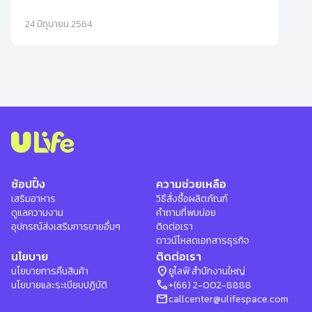
24 มิถุนายน 2564
ช้อปปิ้ง
ความช่วยเหลือ
เสริมอาหาร
วิธีสั่งซื้อผลิตภัณฑ์
ดูแลความงาม
คำถามที่พบบ่อย
อุปกรณ์ส่งเสริมการขายอื่นๆ
ติดต่อเรา
ดาวน์โหลดเอกสารธุรกิจ
นโยบาย
ติดต่อเรา
location_on
นโยบายการคืนสินค้า
ยูไลฟ์ สำนักงานใหญ่
phone
นโยบายและระเบียบปฏิบัติ
+(66) 2-002-8888
mail
callcenter@ulifespace.com