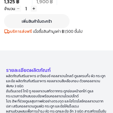
1,325 ฿
1,900 ฿
1
จำนวน
เพิ่มสินค้าในตะกร้า
บริการส่งฟรี
เมื่อซื้อสินค้ามูลค่า ฿1,500 ขึ้นไป
รายละเอียดผลิตภัณฑ์
ผลิตภัณฑ์เสริมอาหาร อาวียองซ์ คอลลาเจนโกลด์ ดูแลครบทั้ง ผิว กระดูก
และข้อ ผลิตภัณฑ์เสริมอาหาร คอลลาเจนสีเหลืองทอง ด้วยคอลลาเจน
พิเศษ 3 ชนิด
อันดีเนเจอร์ ไทป์ ทู คอลลาเจนสกัดจากกระดูกอ่อนหน้าอกไก่ ดูแล
กระบวนการอักเสบของข้อพร้อมคอลลาเจนไดเปปไทด์
โปร ฮิพ ที่ช่วยดูแลสุขภาพผิวอย่างตรงจุด และไฮโดรไลซ์คอลลาเจนจาก
ปลา เสริมคอลลาเจนดูแลผิว กระดูก และข้อให้แข็งแรง
ผสานส่วนผสมเพื่อการบำรุง ผิว กระดูกและข้อ อีก 3 ชนิด สารสกัดขมิ้นชัน