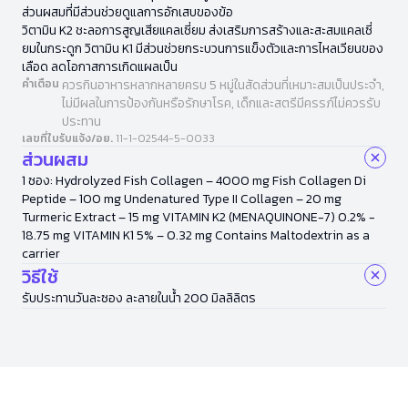
ส่วนผสมที่มีส่วนช่วยดูแลการอักเสบของข้อ
วิตามิน K2 ชะลอการสูญเสียแคลเซี่ยม ส่งเสริมการสร้างและสะสมแคลเซี่
ยมในกระดูก วิตามิน K1 มีส่วนช่วยกระบวนการแข็งตัวและการไหลเวียนของ
เลือด ลดโอกาสการเกิดแผลเป็น
คำเตือน
ควรกินอาหารหลากหลายครบ 5 หมู่ในสัดส่วนที่เหมาะสมเป็นประจำ,
ไม่มีผลในการป้องกันหรือรักษาโรค, เด็กและสตรีมีครรภ์ไม่ควรรับ
ประทาน
เลขที่ใบรับแจ้ง/อย.
11-1-02544-5-0033
ส่วนผสม
1 ซอง: Hydrolyzed Fish Collagen – 4000 mg Fish Collagen Di
Peptide – 100 mg Undenatured Type II Collagen – 20 mg
Turmeric Extract – 15 mg VITAMIN K2 (MENAQUINONE-7) 0.2% -
18.75 mg VITAMIN K1 5% – 0.32 mg Contains Maltodextrin as a
carrier
วิธีใช้
รับประทานวันละซอง ละลายในน้ำ 200 มิลลิลิตร