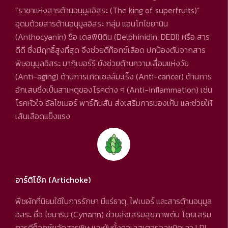
“ราชาแห่งสารต้านอนุมูลอิสระ (The king of superfruits)”
อุดมด้วยสารต้านอนุมูลอิสระ กลุ่ม แอนโทไซยานิน
(Anthocyanin) ชื่อ เดลฟินิดิน (Delphinidin, DEDI) หรือ สาร
ดีดี ซึ่งมีฤทธิ์สูงที่สุด จึงช่วยดีท็อกซ์เลือด ปกป้องตับจากสาร
พิษอนุมูลอิสระ มากิเบอร์รี ยังช่วยต้านความเสื่อมแห่งวัย
(Anti-aging) ต้านการเกิดเซลล์มะเร็ง (Anti-cancer) ต้านการ
อักเสบซึ่งเป็นสาเหตุของโรคต่าง ๆ (Anti-inflammation) เช่น
โรคหัวใจ อัลไซเมอร์ พาร์กินสัน ส่งเสริมการมองเห็น และช่วยให้
เส้นเลือดแข็งแรง
อาร์ติโช๊ค (Artichoke)
พืชผักที่นิยมใช้ในการรักษา มีแร่ธาตุ, ไฟเบอร์ และสารต้านอนุมูล
อิสระ ชื่อ ไซนาริน (Cynarin) ช่วยส่งเสริมสุขภาพตับ โดยเสริม
การดีท็อกซ์ขจัดสารพิษ และยับยั้งคอเลสเตอรอลชนิดเลว LDL