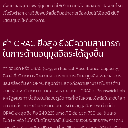
ถึงตับ และสุขภาพอยู่ทุกวัน ก่อให้เกิดความเสื่อมและเกี่ยวข้องกับโรค
เรื้อรังต่างๆ งานวิจัยพบว่าเมื่อดื่มอย่างต่อเนื่องช่วยให้เลือดดี ตับดี
เสริมภูมิดี ให้กับร่างกาย
ค่า ORAC ยิ่งสูง ยิ่งมีความสามารถ
ในการต้านอนุมูลอิสระได้สูงขึ้น
ค่า ออแรค หรือ ORAC (Oxygen Radical Absorbance Capacity)
คือ ค่าที่ได้จากการวัดความสามารถในการต้านอนุมูลอิสระของอาหาร
และเครื่องดื่ม ค่า ORAC ที่สูงกว่า แสดงถึงความสามารถในการต้าน
อนุมูลอิสระได้มากกว่า จากการตรวจสอบค่า ORAC ที่ Brunswick Lab
สหรัฐอเมริกา ซึ่งถือเป็นห้องปฏิบัติการที่ได้รับความเชื่อถือในระดับโลก
มีความเชี่ยวชาญด้านการทดสอบสารต้านอนุมูลอิสระ พบว่า มีค่า
ORAC สูงสุดถึง คือ 249,225 umolTE ต่อ ขวด 750 มล. (ไมโคร
โมลTE หรือ ไมโครโมลโทรล็อกซ์ เป็นหน่วยของประสิทธิภาพการต้าน
อนุมูลอิสระ) หากเทียบปริมาณ 1ช็อท 25 มล. หรือ 1 ซอง ให้ค่าต่อต้าน