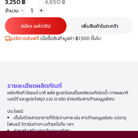
3,250 ฿
4,650 ฿
1
จำนวน
สมัคร ออโตชิป
เพิ่มสินค้าในตะกร้า
บริการส่งฟรี
เมื่อซื้อสินค้ามูลค่า ฿1,500 ขึ้นไป
รายละเอียดผลิตภัณฑ์
ผลิตภัณฑ์ บียอนด์ มากิ พลัส ซูเปอร์แอนตี้ออกซิแดนท์ชนิดน้ำ จากผลมากิ
เบอร์รี และซูเปอร์ฟรุต รวม 12 ชนิด ช่วยเสริมสารต้านอนุมูลอิสระ
ประโยชน์:
เต็มไปด้วยสารอาหารที่ดีต่อร่างกาย เช่น สารต้านอนุมูลอิสระ แร่ธาตุ
ไฟเบอร์ วิตามินต่างๆ เบต้าแคโรทีน ฯลฯ
ช่วยเสริมสร้างสารต้านอนุมูลอิสระ