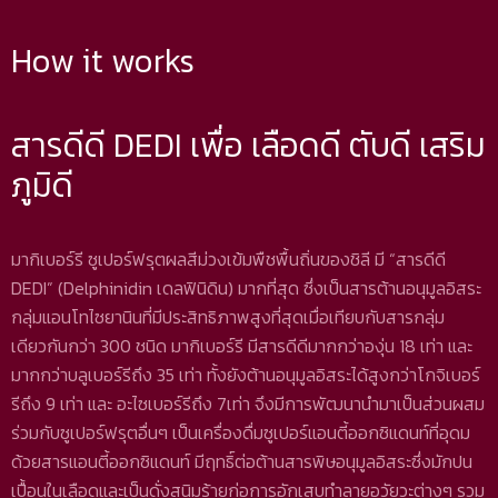
How it works
สารดีดี DEDI เพื่อ เลือดดี ตับดี เสริม
ภูมิดี
มากิเบอร์รี ซูเปอร์ฟรุตผลสีม่วงเข้มพืชพื้นถิ่นของชิลี มี “สารดีดี
DEDI” (Delphinidin เดลฟินิดิน) มากที่สุด ซึ่งเป็นสารต้านอนุมูลอิสระ
กลุ่มแอนโทไซยานินที่มีประสิทธิภาพสูงที่สุดเมื่อเทียบกับสารกลุ่ม
เดียวกันกว่า 300 ชนิด มากิเบอร์รี มีสารดีดีมากกว่าองุ่น 18 เท่า และ
มากกว่าบลูเบอร์รีถึง 35 เท่า ทั้งยังต้านอนุมูลอิสระได้สูงกว่าโกจิเบอร์
รีถึง 9 เท่า และ อะไซเบอร์รีถึง 7เท่า จึงมีการพัฒนานำมาเป็นส่วนผสม
ร่วมกับซูเปอร์ฟรุตอื่นๆ เป็นเครื่องดื่มซูเปอร์แอนตี้ออกซิแดนท์ที่อุดม
ด้วยสารแอนตี้ออกซิแดนท์ มีฤทธิ์ต่อต้านสารพิษอนุมูลอิสระซึ่งมักปน
เปื้อนในเลือดและเป็นดั่งสนิมร้ายก่อการอักเสบทำลายอวัยวะต่างๆ รวม