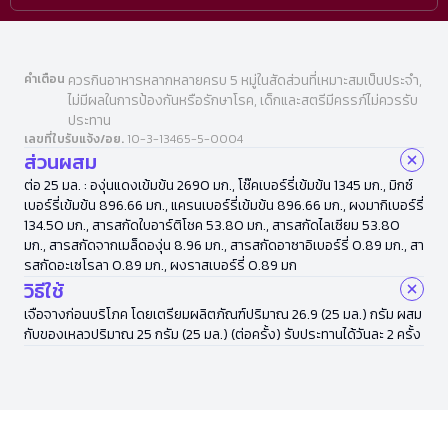
คำเตือน
ควรกินอาหารหลากหลายครบ 5 หมู่ในสัดส่วนที่เหมาะสมเป็นประจำ,
ไม่มีผลในการป้องกันหรือรักษาโรค, เด็กและสตรีมีครรภ์ไม่ควรรับ
ประทาน
เลขที่ใบรับแจ้ง/อย.
10-3-13465-5-0004
ส่วนผสม
ต่อ 25 มล. : องุ่นแดงเข้มข้น 2690 มก., โช๊คเบอร์รี่เข้มข้น 1345 มก., มิกซ์
เบอร์รี่เข้มข้น 896.66 มก., แครนเบอร์รี่เข้มข้น 896.66 มก., ผงมากิเบอร์รี่
134.50 มก., สารสกัดใบอาร์ติโชค 53.80 มก., สารสกัดไลเซียม 53.80
มก., สารสกัดจากเมล็ดองุ่น 8.96 มก., สารสกัดอาซาอิเบอร์รี่ 0.89 มก., สา
รสกัดอะเซโรลา 0.89 มก., ผงราสเบอร์รี่ 0.89 มก
วิธีใช้
เจือจางก่อนบริโภค โดยเตรียมผลิตภัณฑ์ปริมาณ 26.9 (25 มล.) กรัม ผสม
กับของเหลวปริมาณ 25 กรัม (25 มล.) (ต่อครั้ง) รับประทานได้วันละ 2 ครั้ง