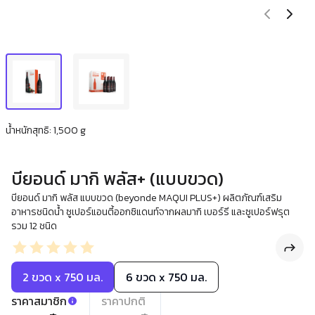
น้ำหนักสุทธิ: 1,500 g
บียอนด์ มากิ พลัส+ (แบบขวด)
บียอนด์ มากิ พลัส แบบขวด (beyonde MAQUI PLUS+) ผลิตภัณฑ์เสริม
อาหารชนิดน้ำ ซูเปอร์แอนตี้ออกซิแดนท์จากผลมากิ เบอร์รี และซูเปอร์ฟรุต
รวม 12 ชนิด
2 ขวด x 750 มล.
6 ขวด x 750 มล.
ราคาสมาชิก
ราคาปกติ