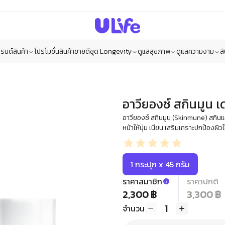
รนด์สินค้า
โปรโมชั่น
สินค้าขายดี
ชุด Longevity
ดูแลสุขภาพ
ดูแลความงาม
ส
อาวียองซ์ สกินมูน เ
อาวียองซ์ สกินมูน (Skinmune) สกินแค
หน้าให้นุ่ม เนียน เสริมเกราะปกป้องผิ
1 กระปุก x 45 กรัม
ราคาสมาชิก
ราคาปกติ
2,300 ฿
3,300 ฿
1
จำนวน