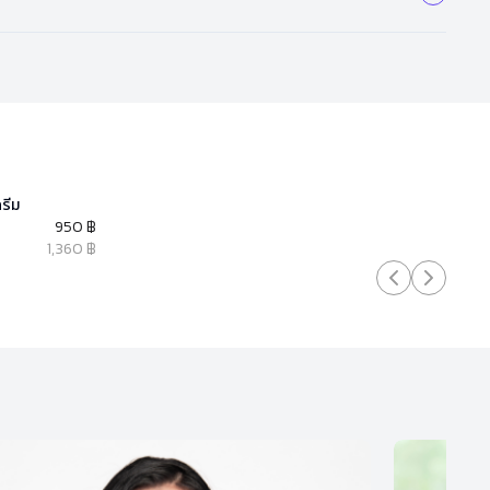
รีม
950 ฿
1,360 ฿