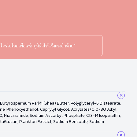
โครไบโอมเพื่อเสริมภูมิผิวให้แข็งแรงอีกด้วย”
 Butyrospermum Parkii (Shea) Butter, Polyglyceryl-6 Distearate,
mine, Phenoxyethanol, Caprylyl Glycol, Acrylates/C10-30 Alkyl
, Niacinamide, Sodium Ascorbyl Phosphate, C13-14 Isoparaffin,
 BetaGlucan, Plankton Extract, Sodium Benzoate, Sodium