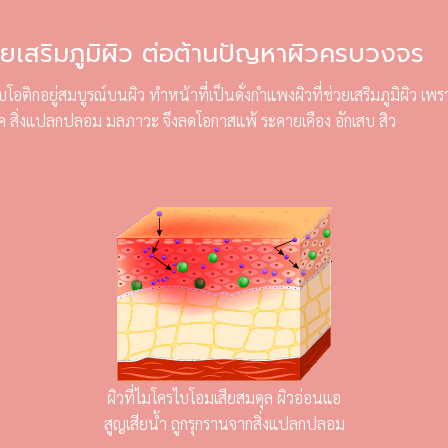
วยเสริมภูมิผิว ต่อต้านปัญหาผิวครบวงจร
โอติกอยู่สมบูรณ์บนผิว ทำหน้าที่เป็นดั่งกำแพงผิวที่ช่วยเสริมภูมิผิว เพร
รค สิ่งแปลกปลอม มลภาวะ จึงลดโอกาสแพ้ ระคายเคือง อักเสบ สิว
ผิวที่ไมโครไบโอมเสียสมดุล ผิวอ่อนแอ
สูญเสียน้ำ ถูกรุกรานจากสิ่งแปลกปลอม