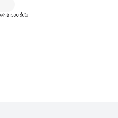
มูลค่า ฿1,500 ขึ้นไป