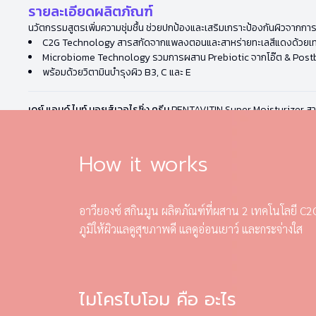
รายละเอียดผลิตภัณฑ์
นวัตกรรมสูตรเพิ่มความชุ่มชื้น ช่วยปกป้องและเสริมเกราะป้องกันผิวจาก
C2G Technology สารสกัดจากแพลงตอนและสาหร่ายทะเลสีแดงด้วยเท
Microbiome Technology รวมการผสาน Prebiotic จากโอ๊ต & Postbi
พร้อมด้วยวิตามินบำรุงผิว B3, C และ E
เดย์ แอนด์ ไนท์ มอยส์เจอไรซิ่ง ครีม
PENTAVITIN Super Moisturizer สารให
How it works
อาวียองซ์ สกินมูน ผลิตภัณฑ์ที่ผสาน 2 เทคโนโลยี C2
ภูมิให้ผิวแลดูสุขภาพดี แลดูอ่อนเยาว์ และกระจ่างใส
ไมโครไบโอม คือ อะไร