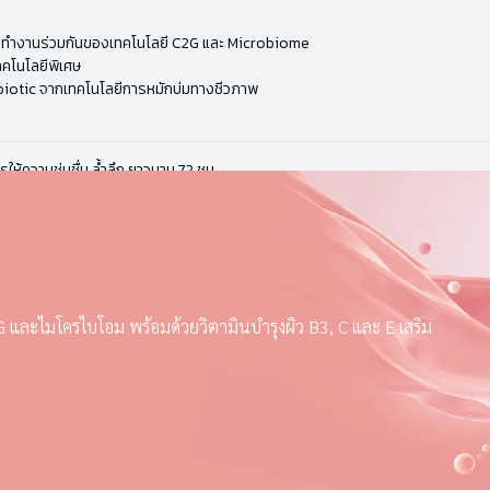
การทำงานร่วมกันของเทคโนโลยี C2G และ Microbiome
คโนโลยีพิเศษ
otic จากเทคโนโลยีการหมักบ่มทางชีวภาพ
้ความชุ่มชื่น ล้ำลึก ยาวนาน 72 ชม.
G และไมโครไบโอม พร้อมด้วยวิตามินบำรุงผิว B3, C และ E เสริม