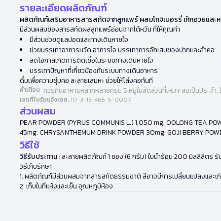
รายละเอียดผลิตภัณฑ์
ผลิตภัณฑ์เสริมอาหารสารสกัดจากลูกแพร์ ผสมโกจิเบอรรี่ เก็กฮวยและหล
มีส่วนผสมของสารสกัดผลลูกแพร์อ่อนจากไต้หวัน ที่ให้คุณค่า
มีส่วนช่วยดูแลปอดและทางเดินหายใจ
ช่วยบรรเทาอาการหวัด อาการไอ บรรเทาการอักเสบของปากและลำคอ
ลดโอกาสเกิดการติดเชื้อในระบบทางเดินหายใจ
บรรเทาปัญหาที่เกี่ยวข้องกับระบบทางเดินอาหาร
ดื่มเพื่อความชุ่มคอ ละลายเสมหะ ช่วยให้โล่งคอทันที
คำเตือน
ควรกินอาหารหลากหลายครบ 5 หมู่ในสัดส่วนที่เหมาะสมเป็นประจำ, 
เลขที่ใบรับแจ้ง/อย.
10-3-13-465-5-0007
ส่วนผสม
PEAR POWDER (PYRUS COMMUNIS L.) 1,050 mg. OOLONG TEA POW
45mg. CHRYSANTHEMUM DRINK POWDER 30mg. GOJI BERRY POWDE
วิธีใช้
วิธีรับประทาน :
ละลายผลิตภัณฑ์ 1 ซอง (6 กรัม) ในนำร้อน 200 มิลลิลิตร รับป
วิธีเก็บรักษา :
1. ผลิตภัณฑ์มีส่วนผสมจากสารสกัดธรรมชาติ สีอาจมีการเปลี่ยนแปลงและเก
2. เก็บในที่แห้งและเย็น อุณหภูมิห้อง