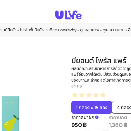
รนด์สินค้า
โปรโมชั่น
สินค้าขายดี
ชุด Longevity
ดูแลสุขภาพ
ดูแลความงาม
ส
บียอนด์ ไพรัส แพร์
ผลิตภัณฑ์เสริมอาหารสารสกัดจากลูกแ
แพร์อ่อนจากไต้หวัน มีส่วนช่วยดูแ
ของปากและลำคอ ลดโอกาสเกิดการติดเ
อาหาร
1 กล่อง x 15 ซอง
4 กล่อ
ราคาสมาชิก
ราคาปกติ
950 ฿
1,360 ฿