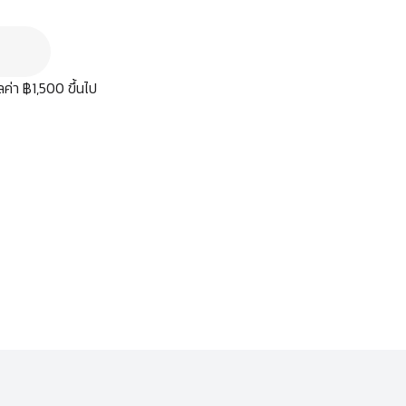
มูลค่า ฿1,500 ขึ้นไป