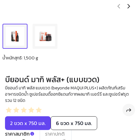
น้ำหนักสุทธิ: 1,500 g
บียอนด์ มากิ พลัส+ (แบบขวด)
บียอนด์ มากิ พลัส แบบขวด (beyonde MAQUI PLUS+) ผลิตภัณฑ์เสริม
อาหารชนิดน้ำ ซูเปอร์แอนตี้ออกซิแดนท์จากผลมากิ เบอร์รี และซูเปอร์ฟรุต
รวม 12 ชนิด
2 ขวด x 750 มล.
6 ขวด x 750 มล.
ราคาสมาชิก
ราคาปกติ