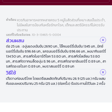
คำเตือน
ควรกินอาหารหลากหลายครบ 5 หมู่ในสัดส่วนที่เหมาะสมเป็นประจำ,
ไม่มีผลในการป้องกันหรือรักษาโรค, เด็กและสตรีมีครรภ์ไม่ควรรับ
ประทาน
เลขที่ใบรับแจ้ง/อย.
10-3-13465-5-0004
ส่วนผสม
ต่อ 25 มล. : องุ่นแดงเข้มข้น 2690 มก., โช๊คเบอร์รี่เข้มข้น 1345 มก., มิกซ์
เบอร์รี่เข้มข้น 896.66 มก., แครนเบอร์รี่เข้มข้น 896.66 มก., ผงมากิเบอร์รี่
134.50 มก., สารสกัดใบอาร์ติโชค 53.80 มก., สารสกัดไลเซียม 53.80
มก., สารสกัดจากเมล็ดองุ่น 8.96 มก., สารสกัดอาซาอิเบอร์รี่ 0.89 มก., สา
รสกัดอะเซโรลา 0.89 มก., ผงราสเบอร์รี่ 0.89 มก
วิธีใช้
เจือจางก่อนบริโภค โดยเตรียมผลิตภัณฑ์ปริมาณ 26.9 (25 มล.) กรัม ผสม
กับของเหลวปริมาณ 25 กรัม (25 มล.) (ต่อครั้ง) รับประทานได้วันละ 2 ครั้ง