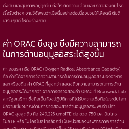
ถึงตับ และสุขภาพอยู่ทุกวัน ก่อให้เกิดความเสื่อมและเกี่ยวข้องกับโรค
เรื้อรังต่างๆ งานวิจัยพบว่าเมื่อดื่มอย่างต่อเนื่องช่วยให้เลือดดี ตับดี
เสริมภูมิดี ให้กับร่างกาย
ค่า ORAC ยิ่งสูง ยิ่งมีความสามารถ
ในการต้านอนุมูลอิสระได้สูงขึ้น
ค่า ออแรค หรือ ORAC (Oxygen Radical Absorbance Capacity)
คือ ค่าที่ได้จากการวัดความสามารถในการต้านอนุมูลอิสระของอาหาร
และเครื่องดื่ม ค่า ORAC ที่สูงกว่า แสดงถึงความสามารถในการต้าน
อนุมูลอิสระได้มากกว่า จากการตรวจสอบค่า ORAC ที่ Brunswick Lab
สหรัฐอเมริกา ซึ่งถือเป็นห้องปฏิบัติการที่ได้รับความเชื่อถือในระดับโลก
มีความเชี่ยวชาญด้านการทดสอบสารต้านอนุมูลอิสระ พบว่า มีค่า
ORAC สูงสุดถึง คือ 249,225 umolTE ต่อ ขวด 750 มล. (ไมโคร
โมลTE หรือ ไมโครโมลโทรล็อกซ์ เป็นหน่วยของประสิทธิภาพการต้าน
อนุมูลอิสระ) หากเทียบปริมาณ 1ช็อท 25 มล. หรือ 1 ซอง ให้ค่าต่อต้าน