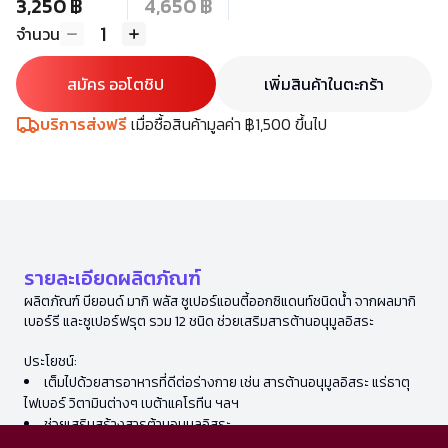
3,250 ฿
4,650 ฿
1
จำนวน
สมัคร ออโตชิป
เพิ่มสินค้าในตะกร้า
บริการส่งฟรี
เมื่อซื้อสินค้ามูลค่า ฿1,500 ขึ้นไป
รายละเอียดผลิตภัณฑ์
ผลิตภัณฑ์ บียอนด์ มากิ พลัส ซูเปอร์แอนตี้ออกซิแดนท์ชนิดน้ำ จากผลมากิ
เบอร์รี และซูเปอร์ฟรุต รวม 12 ชนิด ช่วยเสริมสารต้านอนุมูลอิสระ
ประโยชน์:
เต็มไปด้วยสารอาหารที่ดีต่อร่างกาย เช่น สารต้านอนุมูลอิสระ แร่ธาตุ
ไฟเบอร์ วิตามินต่างๆ เบต้าแคโรทีน ฯลฯ
ช่วยเสริมสร้างสารต้านอนุมูลอิสระ