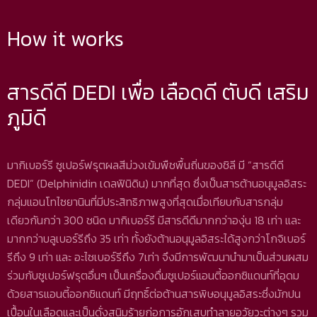
How it works
สารดีดี DEDI เพื่อ เลือดดี ตับดี เสริม
ภูมิดี
มากิเบอร์รี ซูเปอร์ฟรุตผลสีม่วงเข้มพืชพื้นถิ่นของชิลี มี “สารดีดี
DEDI” (Delphinidin เดลฟินิดิน) มากที่สุด ซึ่งเป็นสารต้านอนุมูลอิสระ
กลุ่มแอนโทไซยานินที่มีประสิทธิภาพสูงที่สุดเมื่อเทียบกับสารกลุ่ม
เดียวกันกว่า 300 ชนิด มากิเบอร์รี มีสารดีดีมากกว่าองุ่น 18 เท่า และ
มากกว่าบลูเบอร์รีถึง 35 เท่า ทั้งยังต้านอนุมูลอิสระได้สูงกว่าโกจิเบอร์
รีถึง 9 เท่า และ อะไซเบอร์รีถึง 7เท่า จึงมีการพัฒนานำมาเป็นส่วนผสม
ร่วมกับซูเปอร์ฟรุตอื่นๆ เป็นเครื่องดื่มซูเปอร์แอนตี้ออกซิแดนท์ที่อุดม
ด้วยสารแอนตี้ออกซิแดนท์ มีฤทธิ์ต่อต้านสารพิษอนุมูลอิสระซึ่งมักปน
เปื้อนในเลือดและเป็นดั่งสนิมร้ายก่อการอักเสบทำลายอวัยวะต่างๆ รวม