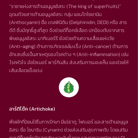
“ราชาแห่งสารต้านอนุมูลอิสระ (The king of superfruits)”
อุดมด้วยสารต้านอนุมูลอิสระ กลุ่ม แอนโทไซยานิน
(Anthocyanin) ชื่อ เดลฟินิดิน (Delphinidin, DEDI) หรือ สาร
ดีดี ซึ่งมีฤทธิ์สูงที่สุด จึงช่วยดีท็อกซ์เลือด ปกป้องตับจากสาร
พิษอนุมูลอิสระ มากิเบอร์รี ยังช่วยต้านความเสื่อมแห่งวัย
(Anti-aging) ต้านการเกิดเซลล์มะเร็ง (Anti-cancer) ต้านการ
อักเสบซึ่งเป็นสาเหตุของโรคต่าง ๆ (Anti-inflammation) เช่น
โรคหัวใจ อัลไซเมอร์ พาร์กินสัน ส่งเสริมการมองเห็น และช่วยให้
เส้นเลือดแข็งแรง
อาร์ติโช๊ค (Artichoke)
พืชผักที่นิยมใช้ในการรักษา มีแร่ธาตุ, ไฟเบอร์ และสารต้านอนุมูล
อิสระ ชื่อ ไซนาริน (Cynarin) ช่วยส่งเสริมสุขภาพตับ โดยเสริม
การดีท็อกซ์ขจัดสารพิษ และยับยั้งคอเลสเตอรอลชนิดเลว LDL