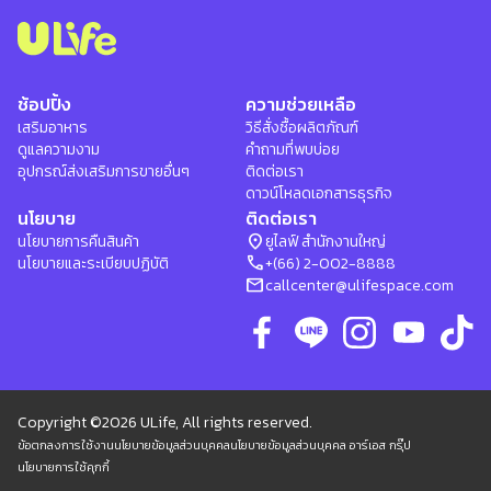
ช้อปปิ้ง
ความช่วยเหลือ
เสริมอาหาร
วิธีสั่งซื้อผลิตภัณฑ์
ดูแลความงาม
คำถามที่พบบ่อย
อุปกรณ์ส่งเสริมการขายอื่นๆ
ติดต่อเรา
ดาวน์โหลดเอกสารธุรกิจ
นโยบาย
ติดต่อเรา
location_on
นโยบายการคืนสินค้า
ยูไลฟ์ สำนักงานใหญ่
phone
นโยบายและระเบียบปฏิบัติ
+(66) 2-002-8888
mail
callcenter@ulifespace.com
Copyright ©2026 ULife, All rights reserved.
ข้อตกลงการใช้งาน
นโยบายข้อมูลส่วนบุคคล
นโยบายข้อมูลส่วนบุคคล อาร์เอส กรุ๊ป
นโยบายการใช้คุกกี้