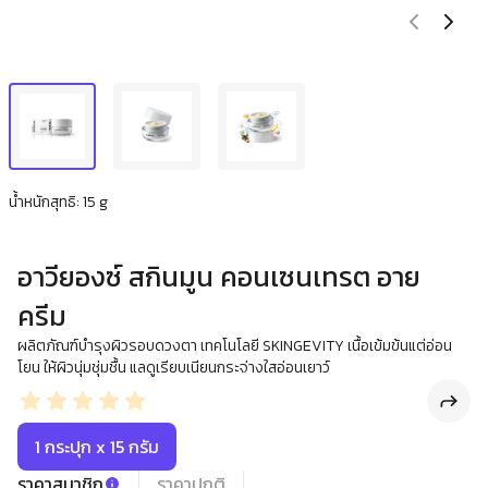
น้ำหนักสุทธิ: 15 g
อาวียองซ์ สกินมูน คอนเซนเทรต อาย
ครีม
ผลิตภัณฑ์บำรุงผิวรอบดวงตา เทคโนโลยี SKINGEVITY เนื้อเข้มข้นแต่อ่อน
โยน ให้ผิวนุ่มชุ่มชื้น แลดูเรียบเนียนกระจ่างใสอ่อนเยาว์
1 กระปุก x 15 กรัม
ราคาสมาชิก
ราคาปกติ