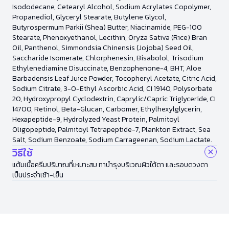
Isododecane, Cetearyl Alcohol, Sodium Acrylates Copolymer,
Propanediol, Glyceryl Stearate, Butylene Glycol,
Butyrospermum Parkii (Shea) Butter, Niacinamide, PEG-100
Stearate, Phenoxyethanol, Lecithin, Oryza Sativa (Rice) Bran
Oil, Panthenol, Simmondsia Chinensis (Jojoba) Seed Oil,
Saccharide Isomerate, Chlorphenesin, Bisabolol, Trisodium
Ethylenediamine Disuccinate, Benzophenone-4, BHT, Aloe
Barbadensis Leaf Juice Powder, Tocopheryl Acetate, Citric Acid,
Sodium Citrate, 3-O-Ethyl Ascorbic Acid, CI 19140, Polysorbate
20, Hydroxypropyl Cyclodextrin, Caprylic/Capric Triglyceride, CI
14700, Retinol, Beta-Glucan, Carbomer, Ethylhexylglycerin,
Hexapeptide-9, Hydrolyzed Yeast Protein, Palmitoyl
Oligopeptide, Palmitoyl Tetrapeptide-7, Plankton Extract, Sea
Salt, Sodium Benzoate, Sodium Carrageenan, Sodium Lactate.
วิธีใช้
แต้มเนื้อครีมปริมาณที่เหมาะสม ทาบำรุงบริเวณผิวใต้ตา และรอบดวงตา
เป็นประจำเช้า-เย็น