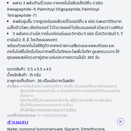
ผสาน 3 พลังต้านริ้วรอย จากเทคโนโลยีเปปไทด์ถึง 3 ชนิด
(Hexapeptide-9, Palmitoyl Oligopeptide, Palmitoyl
Tetrapeptide-7)
6พลังชุ่มชื้น จากซูเปอร์มอยส์เจอร์ไรเซอร์ถึง 6 ชนิด (เพนตาวิตินจาก
เมล็ดข้าวโพด เชียบัตเตอร์ โจโจบาออยล์ ไรซ์แบรนออยล์ อโลเวร่า เลซิทิน)
5 พลังกระจ่างใส จากไบรท์เทนนิ่งและวิตามิน 5 ชนิด (โปรวิตามินบี 5, วิ
ตามินบี3, ซี, อี, โซเดียมแลคเตท)
พร้อมด้วยเทคโนโลยีซีทูจีจากสาหร่ายทะเลสีแดงและแพลงก์ตอน และ
เทคโนโลยีไมโครไบโอมจากพรีไบโอติกและโพสไบโอติก ดูแลครบวงจร ให้
คุณเผยเสน่ห์ดวงตาคู่สวย เปล่งประกายความมั่นใจ 365 วัน
ขนาดสินค้า : 5.5 x 5.5 x 4.5
น้ำหนักสินค้า : 15 กรัม
อายุการเก็บรักษา : 36 เดือนนับจากวันผลิต
คำเตือน
หากใช้แล้วมีความผิดปกติใดๆ เกิดขึ้น ต้องหยุดใช้และปรึกษาแพทย์
สำหรับใช้ภายนอกเท่านั้น ระวังอย่าให้เข้าตา หากเข้าตาให้ล้างออกด้วย
น้ำสะอาด
ผลิตภัณฑ์นี้มีส่วนผสมของโปรตีน ผู้ที่มีอาการแพ้ควรหลีกเลี่ยง
เก็บให้พ้นจากแสงแดดและความร้อน
เก็บให้พ้นจากแสงแดดและความร้อน
เลขที่ใบรับแจ้ง/อย.
11-1-6800026946
ส่วนผสม
Water, Isononyl Isononanoate, Glycerin, Dimethicone,