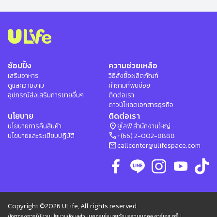
ช้อปปิ้ง
ความช่วยเหลือ
เสริมอาหาร
วิธีสั่งซื้อผลิตภัณฑ์
ดูแลความงาม
คำถามที่พบบ่อย
อุปกรณ์ส่งเสริมการขายอื่นๆ
ติดต่อเรา
ดาวน์โหลดเอกสารธุรกิจ
นโยบาย
ติดต่อเรา
location_on
นโยบายการคืนสินค้า
ยูไลฟ์ สำนักงานใหญ่
phone
นโยบายและระเบียบปฏิบัติ
+(66) 2-002-8888
mail
callcenter@ulifespace.com
Copyright ©2026 ULife, All rights reserved.
ข้อตกลงการใช้งาน
นโยบายข้อมูลส่วนบุคคล
นโยบายข้อมูลส่วนบุคคล อาร์เอส กรุ๊ป