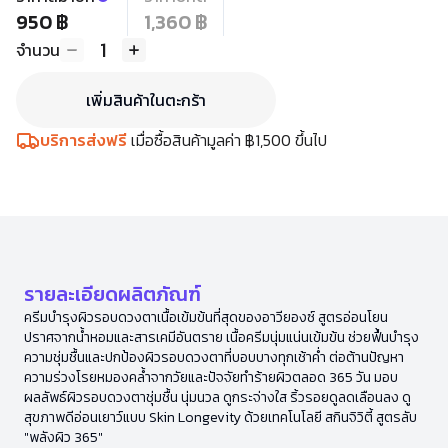
950 ฿
1,360 ฿
1
จำนวน
เพิ่มสินค้าในตะกร้า
บริการส่งฟรี
เมื่อซื้อสินค้ามูลค่า ฿1,500 ขึ้นไป
รายละเอียดผลิตภัณฑ์
ครีมบำรุงผิวรอบดวงตาเนื้อเข้มข้นที่สุดของอาวียองซ์ สูตรอ่อนโยน
ปราศจากน้ำหอมและสารเคมีอันตราย เนื้อครีมนุ่มแน่นเข้มข้น ช่วยฟื้นบำรุง
ความชุ่มชื้นและปกป้องผิวรอบดวงตาที่บอบบางทุกเช้าค่ำ ต่อต้านปัญหา
ความร่วงโรยหมองคล้ำจากวัยและปัจจัยทำร้ายผิวตลอด 365 วัน มอบ
ผลลัพธ์ผิวรอบดวงตาชุ่มชื้น นุ่มนวล ดูกระจ่างใส ริ้วรอยดูลดเลือนลง ดู
สุขภาพดีอ่อนเยาว์แบบ Skin Longevity ด้วยเทคโนโลยี สกินจิวิตี้ สูตรลับ
"พลังผิว 365"