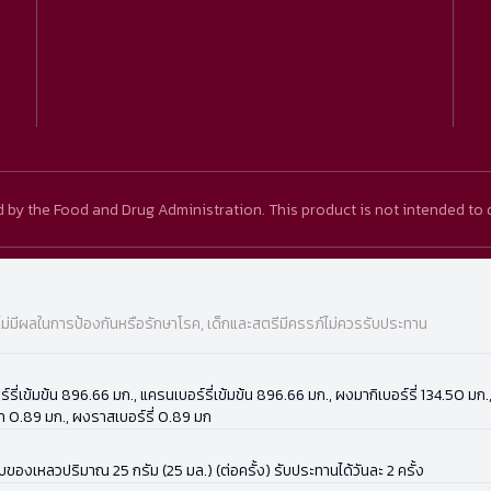
)
y the Food and Drug Administration. This product is not intended to d
ไม่มีผลในการป้องกันหรือรักษาโรค, เด็กและสตรีมีครรภ์ไม่ควรรับประทาน
์เบอร์รี่เข้มข้น 896.66 มก., แครนเบอร์รี่เข้มข้น 896.66 มก., ผงมากิเบอร์รี่ 134.5
ลา 0.89 มก., ผงราสเบอร์รี่ 0.89 มก
องเหลวปริมาณ 25 กรัม (25 มล.) (ต่อครั้ง) รับประทานได้วันละ 2 ครั้ง