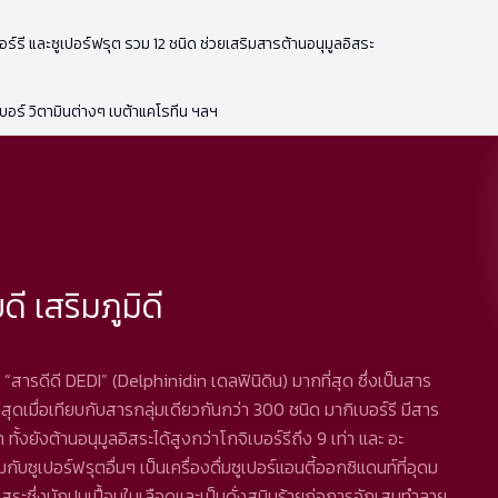
อร์รี และซูเปอร์ฟรุต รวม 12 ชนิด ช่วยเสริมสารต้านอนุมูลอิสระ
เบอร์ วิตามินต่างๆ เบต้าแคโรทีน ฯลฯ
ดี เสริมภูมิดี
มี “สารดีดี DEDI” (Delphinidin เดลฟินิดิน) มากที่สุด ซึ่งเป็นสาร
่สุดเมื่อเทียบกับสารกลุ่มเดียวกันกว่า 300 ชนิด มากิเบอร์รี มีสาร
 ทั้งยังต้านอนุมูลอิสระได้สูงกว่าโกจิเบอร์รีถึง 9 เท่า และ อะ
บซูเปอร์ฟรุตอื่นๆ เป็นเครื่องดื่มซูเปอร์แอนตี้ออกซิแดนท์ที่อุดม
ิสระซึ่งมักปนเปื้อนในเลือดและเป็นดั่งสนิมร้ายก่อการอักเสบทำลาย