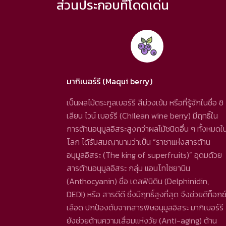
ส่วนประกอบที่โดดเด่น
มากิเบอร์รี (Maqui berry)
เป็นผลไม้ตระกูลเบอร์รี สีม่วงเข้ม หรือที่รู้จักในชื่อ ชิ
เลียน ไวน์ เบอร์รี (Chilean wine berry) มีฤทธิ์ใน
การต้านอนุมูลอิสระสูงกว่าผลไม้ชนิดอื่น ๆ ทั้งหมดใ
โลก ได้รับสมญานามว่าเป็น “ราชาแห่งสารต้าน
อนุมูลอิสระ (The king of superfruits)” อุดมด้วย
สารต้านอนุมูลอิสระ กลุ่ม แอนโทไซยานิน
(Anthocyanin) ชื่อ เดลฟินิดิน (Delphinidin,
DEDI) หรือ สารดีดี ซึ่งมีฤทธิ์สูงที่สุด จึงช่วยดีท็อกซ
เลือด ปกป้องตับจากสารพิษอนุมูลอิสระ มากิเบอร์รี
ยังช่วยต้านความเสื่อมแห่งวัย (Anti-aging) ต้าน