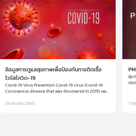
ข้อมูลการดูแลสุขภาพเพื่อป้องกันการติดเชื้อ
PM2
ฝุ่น
ไวรัสโควิด-19
ปอดไ
Covid-19 Virus Prevention Covid-19 virus (Covid-19 :
ภูมิ
Coronavirus disease that was discovered in 2019) was
ภูมิ
named by WHO. Coronaviruses are large, enveloped,
ปกติ
positive-stranded RNA viruses. Get the complete
24 มกราคม 2565
7 ก
nutritious food including multiple fruits, enough sleep
and exercise to keep your strong immune.