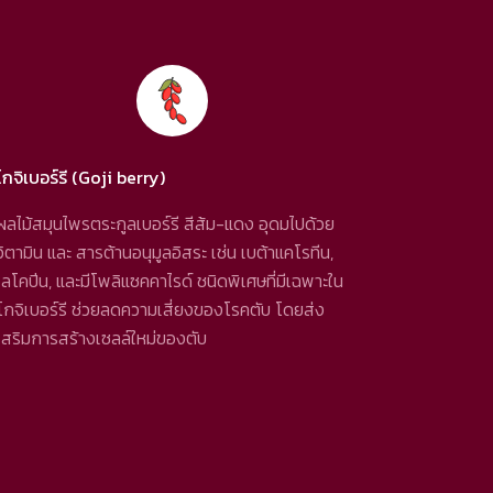
โกจิเบอร์รี (Goji berry)
ผลไม้สมุนไพรตระกูลเบอร์รี สีส้ม-แดง อุดมไปด้วย
วิตามิน และ สารต้านอนุมูลอิสระ เช่น เบต้าแคโรทีน,
ไลโคปีน, และมีโพลิแซคคาไรด์ ชนิดพิเศษที่มีเฉพาะใน
โกจิเบอร์รี ช่วยลดความเสี่ยงของโรคตับ โดยส่ง
เสริมการสร้างเซลล์ใหม่ของตับ