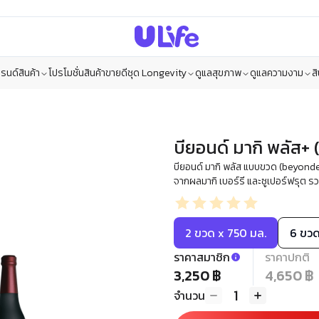
รนด์สินค้า
โปรโมชั่น
สินค้าขายดี
ชุด Longevity
ดูแลสุขภาพ
ดูแลความงาม
ส
บียอนด์ มากิ พลัส+
บียอนด์ มากิ พลัส แบบขวด (beyonde
จากผลมากิ เบอร์รี และซูเปอร์ฟรุต รว
2 ขวด x 750 มล.
6 ขวด
ราคาสมาชิก
ราคาปกติ
3,250 ฿
4,650 ฿
1
จำนวน