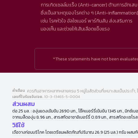
การเกิดเซลล์มะเร็ง (Anti-cancer) ต้านการอักเสบ
ซึ่งเป็นสาเหตุของโรคต่าง ๆ (Anti-inflammation
เช่น โรคหัวใจ อัลไซเมอร์ พาร์กินสัน ส่งเสริมการ
มองเห็น และช่วยให้เส้นเลือดแข็งแรง
*These statements have not been evaluated b
คำเตือน
ควรกินอาหารหลากหลายครบ 5 หมู่ในสัดส่วนที่เหมาะสมเป็นประจำ, 
เลขที่ใบรับแจ้ง/อย.
10-3-13465-5-0004
ส่วนผสม
ต่อ 25 มล. : องุ่นแดงเข้มข้น 2690 มก., โช๊คเบอร์รี่เข้มข้น 1345 มก., มิกซ
จากเมล็ดองุ่น 8.96 มก., สารสกัดอาซาอิเบอร์รี่ 0.89 มก., สารสกัดอะเซโร
วิธีใช้
เจือจางก่อนบริโภค โดยเตรียมผลิตภัณฑ์ปริมาณ 26.9 (25 มล.) กรัม ผสมกับข