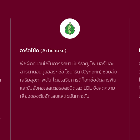
อาร์ติโช๊ค (Artichoke)
พืชผักที่นิยมใช้ในการรักษา มีแร่ธาตุ, ไฟเบอร์ และ
สารต้านอนุมูลอิสระ ชื่อ ไซนาริน (Cynarin) ช่วยส่ง
น
เสริมสุขภาพตับ โดยเสริมการดีท็อกซ์ขจัดสารพิษ
และยับยั้งคอเลสเตอรอลชนิดเลว LDL จึงลดความ
เสี่ยงของตับอักเสบและไขมันเกาะตับ
์