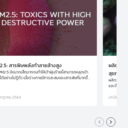
.5: สารพิษพลังทำลายล้างสูง
ผลิตภัณฑ
 PM2.5 มีขนาดเล็กมากจนทำให้เจ้าฝุ่นร้ายนี้สามารถหลุดเข้า
สุขภาพ แ
ด้อย่างไม่รู้ตัว เมื่อร่างกายมีการสะสมของสารพิษที่มากขึ้น
ผลิตภัณฑ์เส
คุ้มกันของตัวเราก็อ่อนแอลง ทำให้ป่วยง่าย มีอาการของโรค
และจำเป็นต่
แพ้ที่มากขึ้น และเพิ่มโอกาสการเกิดโรคร้ายจากภูมิคุ้มกันผิด
อาหารเพื่อ
 เช่น เนื้องอก และมะเร็ง
รกฎาคม 2564
24 มิถุนายน
Previous slid
Next sli