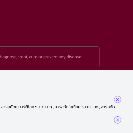
iagnose, treat, cure or prevent any disease.
0 มก., สารสกัดใบอาร์ติโชค 53.80 มก., สารสกัดไลเซียม 53.80 มก., สารสกัด