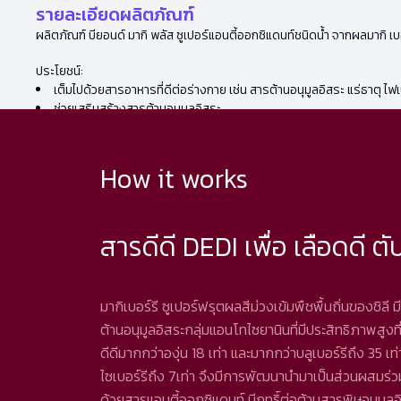
รายละเอียดผลิตภัณฑ์
ผลิตภัณฑ์ บียอนด์ มากิ พลัส ซูเปอร์แอนตี้ออกซิแดนท์ชนิดน้ำ จากผลมากิ เบ
ประโยชน์:
เต็มไปด้วยสารอาหารที่ดีต่อร่างกาย เช่น สารต้านอนุมูลอิสระ แร่ธาตุ ไฟ
ช่วยเสริมสร้างสารต้านอนุมูลอิสระ
How it works
สารดีดี DEDI เพื่อ เลือดดี ตับ
มากิเบอร์รี ซูเปอร์ฟรุตผลสีม่วงเข้มพืชพื้นถิ่นของชิลี 
ต้านอนุมูลอิสระกลุ่มแอนโทไซยานินที่มีประสิทธิภาพสูงที
ดีดีมากกว่าองุ่น 18 เท่า และมากกว่าบลูเบอร์รีถึง 35 เท่า
ไซเบอร์รีถึง 7เท่า จึงมีการพัฒนานำมาเป็นส่วนผสมร่วมกั
ด้วยสารแอนตี้ออกซิแดนท์ มีฤทธิ์ต่อต้านสารพิษอนุมูลอ