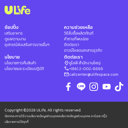
ช้อปปิ้ง
ความช่วยเหลือ
เสริมอาหาร
วิธีสั่งซื้อผลิตภัณฑ์
ดูแลความงาม
คำถามที่พบบ่อย
อุปกรณ์ส่งเสริมการขายอื่นๆ
ติดต่อเรา
ดาวน์โหลดเอกสารธุรกิจ
นโยบาย
ติดต่อเรา
location_on
นโยบายการคืนสินค้า
ยูไลฟ์ สำนักงานใหญ่
phone
นโยบายและระเบียบปฏิบัติ
+(66) 2-002-8888
mail
callcenter@ulifespace.com
Copyright ©2026 ULife, All rights reserved.
ข้อตกลงการใช้งาน
นโยบายข้อมูลส่วนบุคคล
นโยบายข้อมูลส่วนบุคคล อาร์เอส กรุ๊ป
นโยบายการใช้คุกกี้