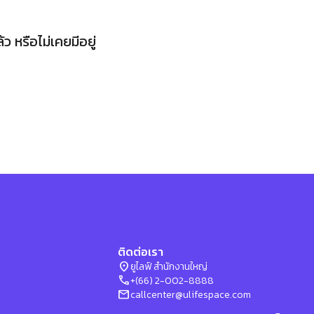
 หรือไม่เคยมีอยู่
ติดต่อเรา
location_on
ยูไลฟ์ สำนักงานใหญ่
phone
+(66) 2-002-8888
mail
callcenter@ulifespace.com