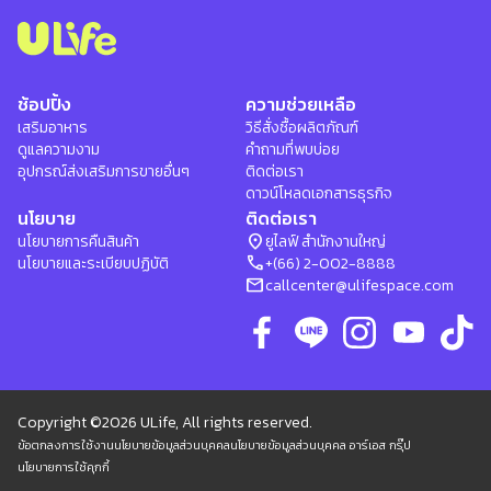
ช้อปปิ้ง
ความช่วยเหลือ
เสริมอาหาร
วิธีสั่งซื้อผลิตภัณฑ์
ดูแลความงาม
คำถามที่พบบ่อย
อุปกรณ์ส่งเสริมการขายอื่นๆ
ติดต่อเรา
ดาวน์โหลดเอกสารธุรกิจ
นโยบาย
ติดต่อเรา
location_on
นโยบายการคืนสินค้า
ยูไลฟ์ สำนักงานใหญ่
phone
นโยบายและระเบียบปฏิบัติ
+(66) 2-002-8888
mail
callcenter@ulifespace.com
Copyright ©2026 ULife, All rights reserved.
ข้อตกลงการใช้งาน
นโยบายข้อมูลส่วนบุคคล
นโยบายข้อมูลส่วนบุคคล อาร์เอส กรุ๊ป
นโยบายการใช้คุกกี้