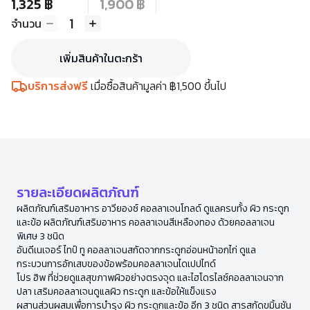
1,325 ฿
1,900 ฿
1
จำนวน
เพิ่มสินค้าในตะกร้า
บริการส่งฟรี
เมื่อซื้อสินค้ามูลค่า ฿1,500 ขึ้นไป
รายละเอียดผลิตภัณฑ์
ผลิตภัณฑ์เสริมอาหาร อาวียองซ์ คอลลาเจนโกลด์ ดูแลครบทั้ง ผิว กระดูก
และข้อ ผลิตภัณฑ์เสริมอาหาร คอลลาเจนสีเหลืองทอง ด้วยคอลลาเจน
พิเศษ 3 ชนิด
อันดีเนเจอร์ ไทป์ ทู คอลลาเจนสกัดจากกระดูกอ่อนหน้าอกไก่ ดูแล
กระบวนการอักเสบของข้อพร้อมคอลลาเจนไดเปปไทด์
โปร ฮิพ ที่ช่วยดูแลสุขภาพผิวอย่างตรงจุด และไฮโดรไลซ์คอลลาเจนจาก
ปลา เสริมคอลลาเจนดูแลผิว กระดูก และข้อให้แข็งแรง
ผสานส่วนผสมเพื่อการบำรุง ผิว กระดูกและข้อ อีก 3 ชนิด สารสกัดขมิ้นชัน