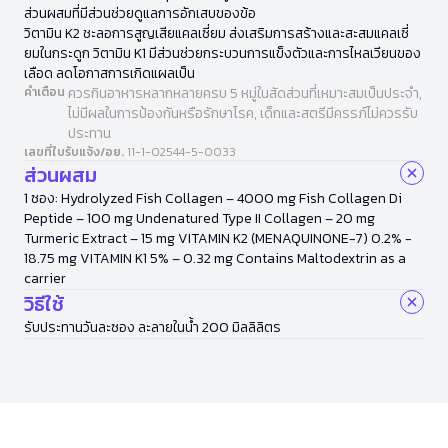
ส่วนผสมที่มีส่วนช่วยดูแลการอักเสบของข้อ
วิตามิน K2 ชะลอการสูญเสียแคลเซี่ยม ส่งเสริมการสร้างและสะสมแคลเซี่
ยมในกระดูก วิตามิน K1 มีส่วนช่วยกระบวนการแข็งตัวและการไหลเวียนของ
เลือด ลดโอกาสการเกิดแผลเป็น
คำเตือน
ควรกินอาหารหลากหลายครบ 5 หมู่ในสัดส่วนที่เหมาะสมเป็นประจำ,
ไม่มีผลในการป้องกันหรือรักษาโรค, เด็กและสตรีมีครรภ์ไม่ควรรับ
ประทาน
เลขที่ใบรับแจ้ง/อย.
11-1-02544-5-0033
ส่วนผสม
1 ซอง: Hydrolyzed Fish Collagen – 4000 mg Fish Collagen Di
Peptide – 100 mg Undenatured Type II Collagen – 20 mg
Turmeric Extract – 15 mg VITAMIN K2 (MENAQUINONE-7) 0.2% -
18.75 mg VITAMIN K1 5% – 0.32 mg Contains Maltodextrin as a
carrier
วิธีใช้
รับประทานวันละซอง ละลายในน้ำ 200 มิลลิลิตร