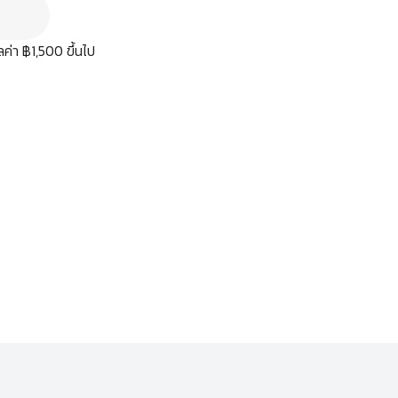
มูลค่า ฿1,500 ขึ้นไป