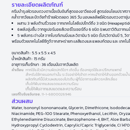
รายละเอียดผลิตภัณฑ์
ครีมบำรุงผิวรอบดวงตาเนื้อเข้มข้นที่สุดของอาวียองซ์ สูตรอ่อนโยนปราศจา
คล้ำจากวัยและปัจจัยทำร้ายผิวตลอด 365 วัน มอบผลลัพธ์ผิวรอบดวงตาชุ่มชื้น
ผสาน 3 พลังต้านริ้วรอย จากเทคโนโลยีเปปไทด์ถึง 3 ชนิด (Hexapept
6พลังชุ่มชื้น จากซูเปอร์มอยส์เจอร์ไรเซอร์ถึง 6 ชนิด (เพนตาวิตินจากเม
5 พลังกระจ่างใส จากไบรท์เทนนิ่งและวิตามิน 5 ชนิด (โปรวิตามินบี 5, วิตา
พร้อมด้วยเทคโนโลยีซีทูจีจากสาหร่ายทะเลสีแดงและแพลงก์ตอน และ เทคโนโ
ขนาดสินค้า : 5.5 x 5.5 x 4.5
น้ำหนักสินค้า : 15 กรัม
อายุการเก็บรักษา : 36 เดือนนับจากวันผลิต
คำเตือน
หากใช้แล้วมีความผิดปกติใดๆ เกิดขึ้น ต้องหยุดใช้และปรึกษาแพทย์
สำหรับใช้ภายนอกเท่านั้น ระวังอย่าให้เข้าตา หากเข้าตาให้ล้างออกด้วยน้
ผลิตภัณฑ์นี้มีส่วนผสมของโปรตีน ผู้ที่มีอาการแพ้ควรหลีกเลี่ยง
เก็บให้พ้นจากแสงแดดและความร้อน
เก็บให้พ้นจากแสงแดดและความร้อน
เลขที่ใบรับแจ้ง/อย.
11-1-6800026946
ส่วนผสม
Water, Isononyl Isononanoate, Glycerin, Dimethicone, Isododecan
Niacinamide, PEG-100 Stearate, Phenoxyethanol, Lecithin, Oryza 
Ethylenediamine Disuccinate, Benzophenone-4, BHT, Aloe Barbaden
Hydroxypropyl Cyclodextrin, Caprylic/Capric Triglyceride, CI 147