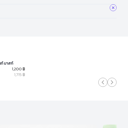
ท์ มาสก์
1,200 ฿
1,715 ฿