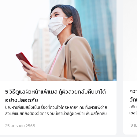
ควา
5 วิธีดูแลผิวหน้าแพ้แมส กู้ผิวสวยกลับคืนมาได้
อัก
อย่างปลอดภัย
สกิน
ปัญหาแพ้แมสยังเป็นเรื่องที่กวนใจใครหลายๆ คน ทั้งผิวแพ้ง่าย
เซอร
สิวแพ้แมสที่ยังต้องจัดการ วันนี้เรามีวิธีกู้ผิวหน้าแพ้แมสให้กลับ
เทคโ
มาสวยปิ๊งได้แบบง่ายๆ
ปัญห
19 
25 มกราคม 2565