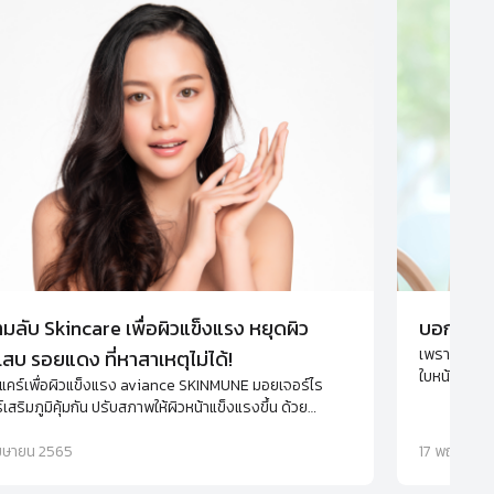
มลับ Skincare เพื่อผิวแข็งแรง หยุดผิว
บอกลาริ้
เพราะความร่
เสบ รอยแดง ที่หาสาเหตุไม่ได้!
ใบหน้า จัดก
แคร์เพื่อผิวแข็งแรง aviance SKINMUNE มอยเจอร์ไร
ใบหน้าที่คุณ
์เสริมภูมิคุ้มกัน ปรับสภาพให้ผิวหน้าแข็งแรงขึ้น ด้วย
นโลยีใหม่ล่าสุดในการดูแล ให้ผิวหน้ากระจ่างใส ชุ่มชื้น ลด
ารอยแดงที่หาสาเหตุไม่ได้อย่างยั่งยืน
เมษายน 2565
17 พฤษภาค