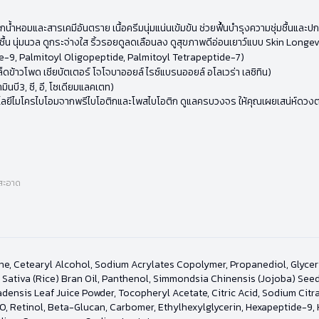
กน้ำหอมและสารเคมีอันตราย เนื้อครีมนุ่มแน่นเข้มข้น ช่วยฟื้นบำรุงความชุ่มชื้นแ
 นุ่มนวล ดูกระจ่างใส ริ้วรอยดูลดเลือนลง ดูสุขภาพดีอ่อนเยาว์แบบ Skin Longevity
ide-9, Palmitoyl Oligopeptide, Palmitoyl Tetrapeptide-7)
ล็ดข้าวโพด เชียบัตเตอร์ โจโจบาออยล์ ไรซ์แบรนออยล์ อโลเวร่า เลซิทิน)
มินบี3, ซี, อี, โซเดียมแลคเตท)
ลยีไมโครไบโอมจากพรีไบโอติกและโพสไบโอติก ดูแลครบวงจร ให้คุณเผยเสน่ห์ดวงตาค
ำสะอาด
e, Cetearyl Alcohol, Sodium Acrylates Copolymer, Propanediol, Glycery
Sativa (Rice) Bran Oil, Panthenol, Simmondsia Chinensis (Jojoba) Seed
sis Leaf Juice Powder, Tocopheryl Acetate, Citric Acid, Sodium Citrate
00, Retinol, Beta-Glucan, Carbomer, Ethylhexylglycerin, Hexapeptide-9,