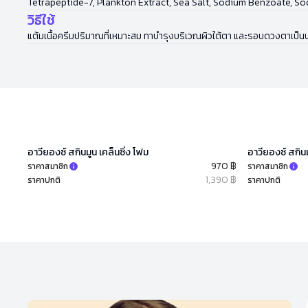
Tetrapeptide-7, Plankton Extract, Sea Salt, Sodium Benzoate, S
วิธีใช้
แต้มเนื้อครีมปริมาณที่เหมาะสม ทาบำรุงบริเวณผิวใต้ตา และรอบดวงตาเป็นป
อาวียองซ์ สกินมูน เคล็นซิ่ง โฟม
อาวียองซ์ สกินม
970 ฿
ราคาสมาชิก
ราคาสมาชิก
1,390 ฿
ราคาปกติ
ราคาปกติ