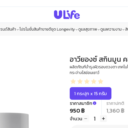
รนด์สินค้า
โปรโมชั่น
สินค้าขายดี
ชุด Longevity
ดูแลสุขภาพ
ดูแลความงาม
ส
อาวียองซ์ สกินมูน
ผลิตภัณฑ์บำรุงผิวรอบดวงตา เทคโนโลยี 
กระจ่างใสอ่อนเยาว์
1 กระปุก x 15 กรัม
ราคาสมาชิก
ราคาปกติ
950 ฿
1,360 ฿
1
จำนวน