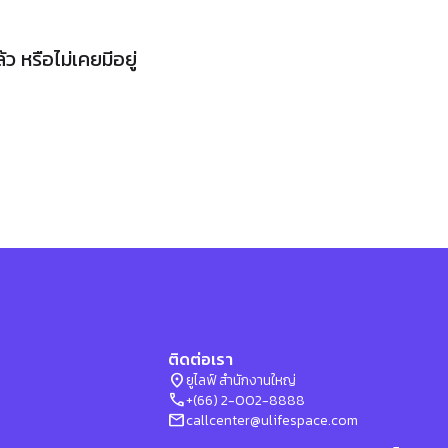
 หรือไม่เคยมีอยู่
ติดต่อเรา
location_on
ยูไลฟ์ สำนักงานใหญ่
phone
+(66) 2-002-8888
mail
callcenter@ulifespace.com