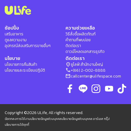
ช้อปปิ้ง
ความช่วยเหลือ
เสริมอาหาร
วิธีสั่งซื้อผลิตภัณฑ์
ดูแลความงาม
คำถามที่พบบ่อย
อุปกรณ์ส่งเสริมการขายอื่นๆ
ติดต่อเรา
ดาวน์โหลดเอกสารธุรกิจ
นโยบาย
ติดต่อเรา
location_on
นโยบายการคืนสินค้า
ยูไลฟ์ สำนักงานใหญ่
phone
นโยบายและระเบียบปฏิบัติ
+(66) 2-002-8888
mail
callcenter@ulifespace.com
Copyright ©2026 ULife, All rights reserved.
ข้อตกลงการใช้งาน
นโยบายข้อมูลส่วนบุคคล
นโยบายข้อมูลส่วนบุคคล อาร์เอส กรุ๊ป
นโยบายการใช้คุกกี้