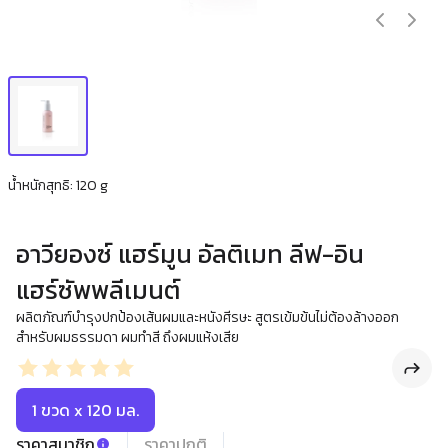
น้ำหนักสุทธิ: 120 g
อาวียองซ์ แฮร์มูน อัลติเมท ลีฟ-อิน
แฮร์ซัพพลีเมนต์
ผลิตภัณฑ์บำรุงปกป้องเส้นผมและหนังศีรษะ สูตรเข้มข้นไม่ต้องล้างออก
สำหรับผมธรรมดา ผมทำสี ถึงผมแห้งเสีย
1 ขวด x 120 มล.
ราคาสมาชิก
ราคาปกติ