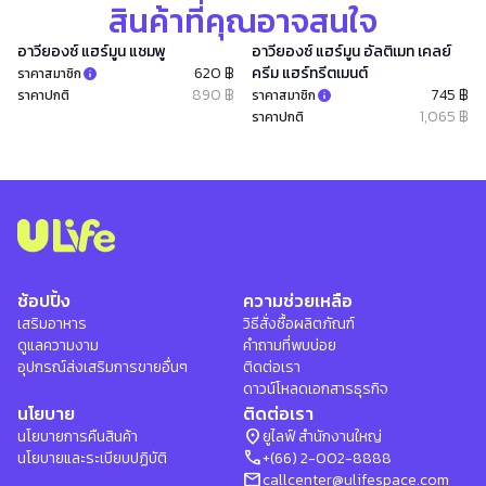
สินค้าที่คุณอาจสนใจ
อาวียองซ์ แฮร์มูน แชมพู
อาวียองซ์ แฮร์มูน อัลติเมท เคลย์
620 ฿
ครีม แฮร์ทรีตเมนต์
ราคาสมาชิก
890 ฿
745 ฿
ราคาปกติ
ราคาสมาชิก
1,065 ฿
ราคาปกติ
ช้อปปิ้ง
ความช่วยเหลือ
เสริมอาหาร
วิธีสั่งซื้อผลิตภัณฑ์
ดูแลความงาม
คำถามที่พบบ่อย
อุปกรณ์ส่งเสริมการขายอื่นๆ
ติดต่อเรา
ดาวน์โหลดเอกสารธุรกิจ
นโยบาย
ติดต่อเรา
location_on
นโยบายการคืนสินค้า
ยูไลฟ์ สำนักงานใหญ่
phone
นโยบายและระเบียบปฏิบัติ
+(66) 2-002-8888
mail
callcenter@ulifespace.com