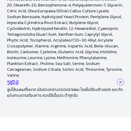
20, Steareth-20, Benzophenone-4, Polyquaternium-7, Glycerin,
Citric Acid, Olea Europaea (Olive) Callus Culture Lysate,
Sodium Benzoate, Hydrolyzed Yeast Protein, Pentylene Glycol,
Imperata Cylindrica Root Extract, Butylene Glycol,
Cyclodextrin, Hydrolyzed Keratin, 1,2-Hexanediol, Cyamopsis
Tetragonoloba (Guar) Gum, Xanthan Gum, Caprylyl Glycol,
Phytic Acid, Tocopherol, Acrylates/C10-30 Alkyl Acrylate
Crosspolymer, Alanine, Arginine, Aspartic Acid, Beta-Glucan,
Biotin, Carbomer, Cysteine, Glutamic Acid, Glycine, Histidine,
Isoleucine, Leucine, Lysine, Methionine, Phenylalanine,
Plankton Extract , Proline, Sea Salt, Serine, Sodium
Carrageenan, Sodium Citrate, Sorbic Acid, Threonine, Tyrosine,
Valine.
วิธีใช้
ลูบไล้บนผมที่หมาด เน้นช่วงกลางจรดปลายผม โดยไม่ต้องล้างออก และจัด
แต่งทรงตามต้องการ ควรใช้เป็นประจำทุกวัน