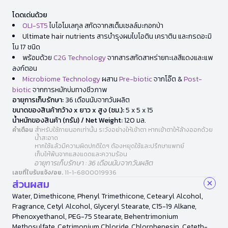
โดดเด่นด้วย
OLI-ST5
ไบโอโมเลกุล สกัดจากสเต็มเซลล์มะกอกป่า
Ultimate hair nutrients สารบำรุงผมไบโอติน เคราติน และกรดอะมิ
โน 17 ชนิด
พร้อมด้วย
C2G Technology
จากสารสกัดสาหร่ายทะเลสีแดงและแพ
ลงก์ตอน
Microbiome Technology
ผสาน
Pre-biotic
จากโอ๊ต &
Post-
biotic
จากการหมักบ่มทางชีวภาพ
อายุการเก็บรักษา:
36 เดือนนับจากวันผลิต
ขนาดของสินค้ากว้าง x ยาว x สูง (ซม.):
5 x 5 x 15
น้ำหนักของสินค้า (กรัม) / Net Weight:
120 มล.
คำเตือน
สำหรับใช้ภายนอกเท่านั้น ระวังอย่างให้เข้าตา หากเข้าตาให้ล้างออกด้วย
น้ำสะอาด
หากใช้แล้วมีความผิดปกติใดๆ ต้องหยุดใช้และปรึกษาแพทย์
เก็บให้พ้นจากแสงแดดและความร้อน
อายุการเก็บรักษา : 36 เดือนนับจากวันผลิต
เลขที่ใบรับแจ้ง/อย.
11-1-6800019936
ส่วนผสม
Water, Dimethicone, Phenyl Trimethicone, Cetearyl Alcohol,
Fragrance, Cetyl Alcohol, Glyceryl Stearate, C15-19 Alkane,
Phenoxyethanol, PEG-75 Stearate, Behentrimonium
Methosulfate, Cetrimonium Chloride, Chlorphenesin, Ceteth-