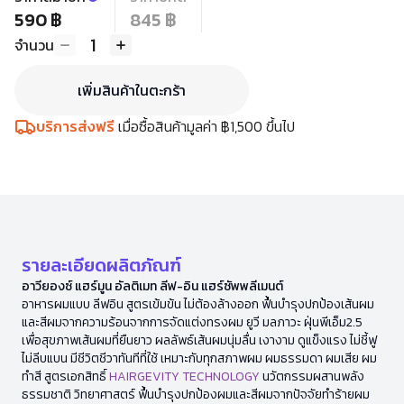
590 ฿
845 ฿
1
จำนวน
เพิ่มสินค้าในตะกร้า
บริการส่งฟรี
เมื่อซื้อสินค้ามูลค่า ฿1,500 ขึ้นไป
รายละเอียดผลิตภัณฑ์
อาวียองซ์ แฮร์มูน อัลติเมท ลีฟ-อิน แฮร์ซัพพลีเมนต์
อาหารผมแบบ ลีฟอิน สูตรเข้มข้น ไม่ต้องล้างออก ฟื้นบำรุงปกป้องเส้นผม
และสีผมจากความร้อนจากการจัดแต่งทรงผม ยูวี มลภาวะ ฝุ่นพีเอ็ม2.5
เพื่อสุขภาพเส้นผมที่ยืนยาว ผลลัพธ์เส้นผมนุ่มลื่น เงางาม ดูแข็งแรง ไม่ชี้ฟู
ไม่ลีบแบน มีชีวิตชีวาทันทีที่ใช้ เหมาะกับทุกสภาพผม ผมธรรมดา ผมเสีย ผม
ทำสี สูตรเอกสิทธิ์
HAIRGEVITY TECHNOLOGY
นวัตกรรมผสานพลัง
ธรรมชาติ วิทยาศาสตร์ ฟื้นบำรุงปกป้องผมและสีผมจากปัจจัยทำร้ายผม