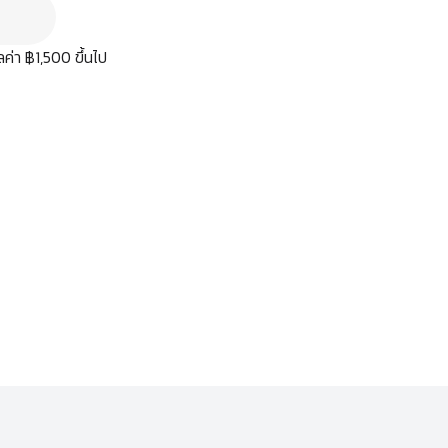
มูลค่า ฿1,500 ขึ้นไป