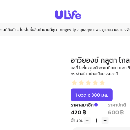
รนด์สินค้า
โปรโมชั่น
สินค้าขายดี
ชุด Longevity
ดูแลสุขภาพ
ดูแลความงาม
ส
อาวียองซ์ กลูตา โกลว์
บอดี้ โลชั่น ดูแลผิวกาย เนียนนุ่มแล
กระจ่างใส อย่างเป็นธรรมชาติ
1 ขวด x 380 มล.
ราคาสมาชิก
ราคาปกติ
420 ฿
600 ฿
1
จำนวน