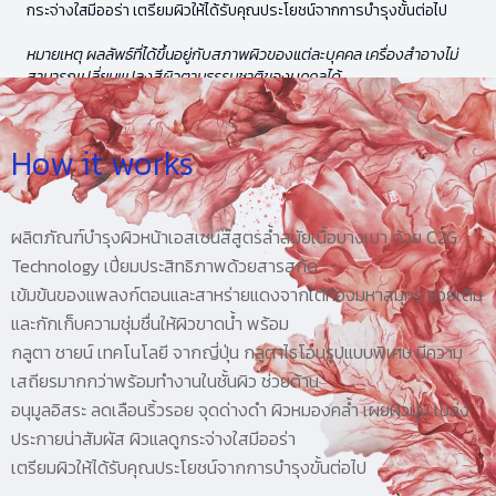
กระจ่างใสมีออร่า เตรียมผิวให้ได้รับคุณประโยชน์จากการบำรุงขั้นต่อไป
หมายเหตุ ผลลัพธ์ที่ได้ขึ้นอยู่กับสภาพผิวของแต่ละบุคคล เครื่องสำอางไม่
สามารถเปลี่ยนแปลงสีผิวตามธรรมชาติของบุคคลได้
How it works
ผลิตภัณฑ์บำรุงผิวหน้าเอสเซนส์สูตรล้ำสมัยเนื้อบางเบา ด้วย C2G
Technology เปี่ยมประสิทธิภาพด้วยสารสกัด
เข้มข้นของแพลงก์ตอนและสาหร่ายแดงจากใต้ท้องมหาสมุทร ช่วยเติม
และกักเก็บความชุ่มชื่นให้ผิวขาดน้ำ พร้อม
กลูตา ชายน์ เทคโนโลยี จากญี่ปุ่น กลูตาไธโอนรูปแบบพิเศษ มีความ
เสถียรมากกว่าพร้อมทำงานในชั้นผิว ช่วยต้าน
อนุมูลอิสระ ลดเลือนริ้วรอย จุดด่างดำ ผิวหมองคล้ำ เผยผิวนุ่ม เปล่ง
ประกายน่าสัมผัส ผิวแลดูกระจ่างใสมีออร่า
เตรียมผิวให้ได้รับคุณประโยชน์จากการบำรุงขั้นต่อไป