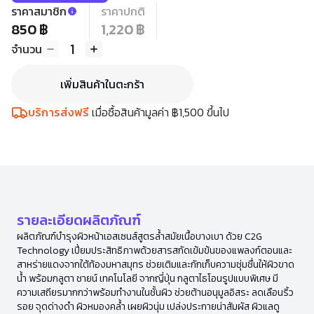
ราคาสมาชิก
ราคาปกติ
850 ฿
1,220 ฿
1
จำนวน
เพิ่มสินค้าในตะกร้า
บริการส่งฟรี
เมื่อซื้อสินค้ามูลค่า ฿1,500 ขึ้นไป
รายละเอียดผลิตภัณฑ์
ผลิตภัณฑ์บำรุงผิวหน้าเอสเซนส์สูตรล้ำสมัยเนื้อบางเบา ด้วย C2G
Technology เปี่ยมประสิทธิภาพด้วยสารสกัดเข้มข้นของแพลงก์ตอนและ
สาหร่ายแดงจากใต้ท้องมหาสมุทร ช่วยเติมและกักเก็บความชุ่มชื่นให้ผิวขาด
น้ำ พร้อมกลูตา ชายน์ เทคโนโลยี จากญี่ปุ่น กลูตาไธโอนรูปแบบพิเศษ มี
ความเสถียรมากกว่าพร้อมทำงานในชั้นผิว ช่วยต้านอนุมูลอิสระ ลดเลือนริ้ว
รอย จุดด่างดำ ผิวหมองคล้ำ เผยผิวนุ่ม เปล่งประกายน่าสัมผัส ผิวแลดู