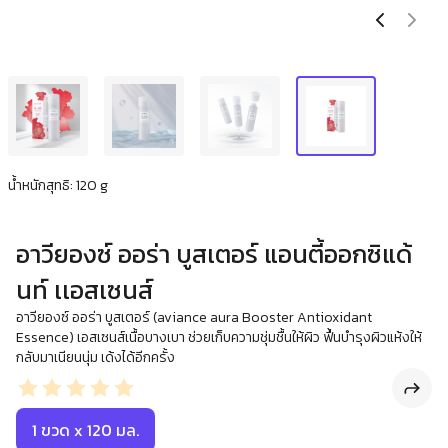
น้ำหนักสุทธิ: 120 g
อาวียองซ์ ออร่า บูสเตอร์ แอนตี้ออกซิแด้
นท์ เเอสเซนส์
อาวียองซ์ ออร่า บูสเตอร์ (aviance aura Booster Antioxidant
Essence) เอสเซนส์เนื้อบางเบา ช่วยเก็บความชุ่มชื้นให้ผิว ฟื้นบำรุงผิวแห้งให้
กลับมาเนียนนุ่ม เด้งได้อีกครั้ง
1 ขวด x 120 มล.