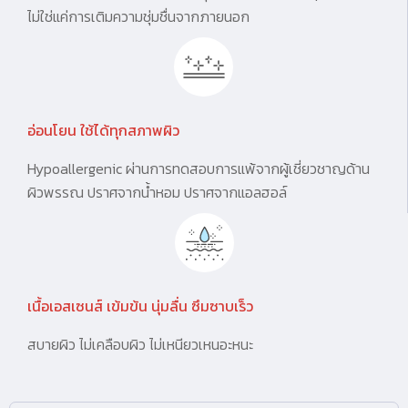
ไม่ใช่แค่การเติมความชุ่มชื่นจากภายนอก
อ่อนโยน ใช้ได้ทุกสภาพผิว
Hypoallergenic ผ่านการทดสอบการแพ้จากผู้เชี่ยวชาญด้าน
ผิวพรรณ ปราศจากน้ำหอม ปราศจากแอลฮอล์
เนื้อเอสเซนส์ เข้มข้น นุ่มลื่น ซึมซาบเร็ว
สบายผิว ไม่เคลือบผิว ไม่เหนียวเหนอะหนะ