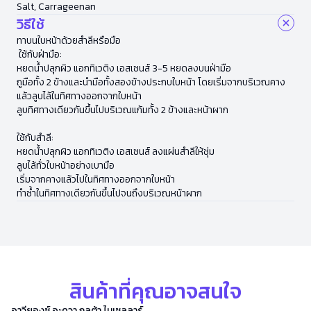
Salt, Carrageenan
วิธีใช้
ทาบนใบหน้าด้วยสำลีหรือมือ
ใช้กับฝ่ามือ:
หยดน้ำปลุกผิว แอกทิเวติง เอสเซนส์ 3-5 หยดลงบนฝ่ามือ
ถูมือทั้ง 2 ข้างและนำมือทั้งสองข้างประกบใบหน้า โดยเริ่มจากบริเวณคาง
แล้วลูบไล้ในทิศทางออกจากใบหน้า
ลูบทิศทางเดียวกันขึ้นไปบริเวณแก้มทั้ง 2 ข้างและหน้าผาก
ใช้กับสำลี:
หยดน้ำปลุกผิว แอกทิเวติง เอสเซนส์ ลงแผ่นสำลีให้ชุ่ม
ลูบไล้ทั่วใบหน้าอย่างเบามือ
เริ่มจากคางแล้วไปในทิศทางออกจากใบหน้า
ทำซ้ำในทิศทางเดียวกันขึ้นไปจนถึงบริเวณหน้าผาก
สินค้าที่คุณอาจสนใจ
อาวียองซ์ อะควา กลูต้า ไมเซลลาร์