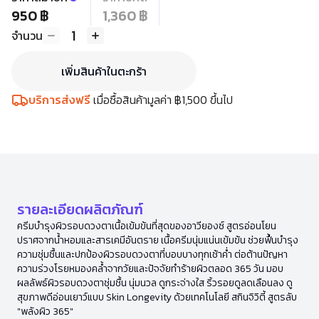
950 ฿
1,360 ฿
1
จำนวน
เพิ่มสินค้าในตะกร้า
บริการส่งฟรี
เมื่อซื้อสินค้ามูลค่า ฿1,500 ขึ้นไป
รายละเอียดผลิตภัณฑ์
ครีมบำรุงผิวรอบดวงตาเนื้อเข้มข้นที่สุดของอาวียองซ์ สูตรอ่อนโยน
ปราศจากน้ำหอมและสารเคมีอันตราย เนื้อครีมนุ่มแน่นเข้มข้น ช่วยฟื้นบำรุง
ความชุ่มชื้นและปกป้องผิวรอบดวงตาที่บอบบางทุกเช้าค่ำ ต่อต้านปัญหา
ความร่วงโรยหมองคล้ำจากวัยและปัจจัยทำร้ายผิวตลอด 365 วัน มอบ
ผลลัพธ์ผิวรอบดวงตาชุ่มชื้น นุ่มนวล ดูกระจ่างใส ริ้วรอยดูลดเลือนลง ดู
สุขภาพดีอ่อนเยาว์แบบ Skin Longevity ด้วยเทคโนโลยี สกินจิวิตี้ สูตรลับ
"พลังผิว 365"