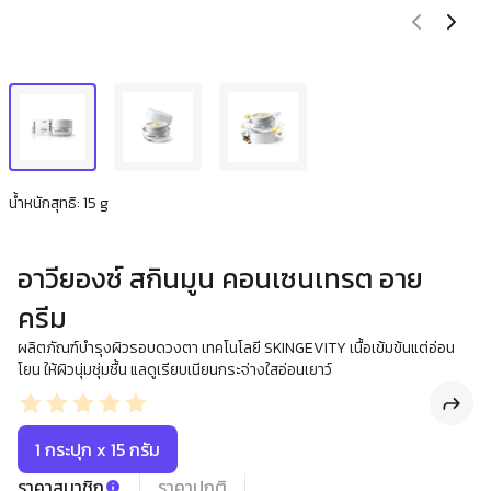
น้ำหนักสุทธิ: 15 g
อาวียองซ์ สกินมูน คอนเซนเทรต อาย
ครีม
ผลิตภัณฑ์บำรุงผิวรอบดวงตา เทคโนโลยี SKINGEVITY เนื้อเข้มข้นแต่อ่อน
โยน ให้ผิวนุ่มชุ่มชื้น แลดูเรียบเนียนกระจ่างใสอ่อนเยาว์
1 กระปุก x 15 กรัม
ราคาสมาชิก
ราคาปกติ