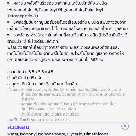
ผสาน 3 พลังต้านริ้วรอย จากเทคโนโลยีเปปไทด์ถึง 3 ชนิด
(Hexapeptide-9, Palmitoyl Oligopeptide, Palmitoyl
Tetrapeptide-7)
6พลังชุ่มชื้น จากซูเปอร์มอยส์เจอร์ไรเซอร์ถึง 6 ชนิด (เพนตาวิตินจาก
เมล็ดข้าวโพด เชียบัตเตอร์ โจโจบาออยล์ ไรซ์แบรนออยล์ อโลเวร่า เลซิทิน)
5 พลังกระจ่างใส จากไบรท์เทนนิ่งและวิตามิน 5 ชนิด (โปรวิตามินบี 5, วิ
ตามินบี3, ซี, อี, โซเดียมแลคเตท)
พร้อมด้วยเทคโนโลยีซีทูจีจากสาหร่ายทะเลสีแดงและแพลงก์ตอน และ
เทคโนโลยีไมโครไบโอมจากพรีไบโอติกและโพสไบโอติก ดูแลครบวงจร ให้
คุณเผยเสน่ห์ดวงตาคู่สวย เปล่งประกายความมั่นใจ 365 วัน
ขนาดสินค้า : 5.5 x 5.5 x 4.5
น้ำหนักสินค้า : 15 กรัม
อายุการเก็บรักษา : 36 เดือนนับจากวันผลิต
คำเตือน
หากใช้แล้วมีความผิดปกติใดๆ เกิดขึ้น ต้องหยุดใช้และปรึกษาแพทย์
สำหรับใช้ภายนอกเท่านั้น ระวังอย่าให้เข้าตา หากเข้าตาให้ล้างออกด้วย
น้ำสะอาด
ผลิตภัณฑ์นี้มีส่วนผสมของโปรตีน ผู้ที่มีอาการแพ้ควรหลีกเลี่ยง
เก็บให้พ้นจากแสงแดดและความร้อน
เก็บให้พ้นจากแสงแดดและความร้อน
เลขที่ใบรับแจ้ง/อย.
11-1-6800026946
ส่วนผสม
Water, Isononyl Isononanoate, Glycerin, Dimethicone,