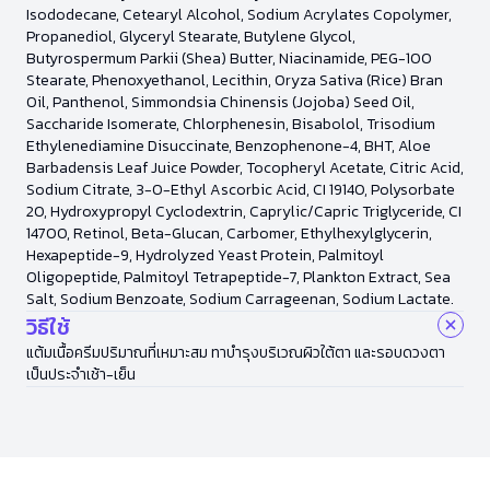
Isododecane, Cetearyl Alcohol, Sodium Acrylates Copolymer,
Propanediol, Glyceryl Stearate, Butylene Glycol,
Butyrospermum Parkii (Shea) Butter, Niacinamide, PEG-100
Stearate, Phenoxyethanol, Lecithin, Oryza Sativa (Rice) Bran
Oil, Panthenol, Simmondsia Chinensis (Jojoba) Seed Oil,
Saccharide Isomerate, Chlorphenesin, Bisabolol, Trisodium
Ethylenediamine Disuccinate, Benzophenone-4, BHT, Aloe
Barbadensis Leaf Juice Powder, Tocopheryl Acetate, Citric Acid,
Sodium Citrate, 3-O-Ethyl Ascorbic Acid, CI 19140, Polysorbate
20, Hydroxypropyl Cyclodextrin, Caprylic/Capric Triglyceride, CI
14700, Retinol, Beta-Glucan, Carbomer, Ethylhexylglycerin,
Hexapeptide-9, Hydrolyzed Yeast Protein, Palmitoyl
Oligopeptide, Palmitoyl Tetrapeptide-7, Plankton Extract, Sea
Salt, Sodium Benzoate, Sodium Carrageenan, Sodium Lactate.
วิธีใช้
แต้มเนื้อครีมปริมาณที่เหมาะสม ทาบำรุงบริเวณผิวใต้ตา และรอบดวงตา
เป็นประจำเช้า-เย็น