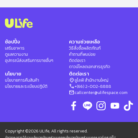
ช้อปปิ้ง
ความช่วยเหลือ
เสริมอาหาร
วิธีสั่งซื้อผลิตภัณฑ์
ดูแลความงาม
คำถามที่พบบ่อย
อุปกรณ์ส่งเสริมการขายอื่นๆ
ติดต่อเรา
ดาวน์โหลดเอกสารธุรกิจ
นโยบาย
ติดต่อเรา
location_on
นโยบายการคืนสินค้า
ยูไลฟ์ สำนักงานใหญ่
phone
นโยบายและระเบียบปฏิบัติ
+(66) 2-002-8888
mail
callcenter@ulifespace.com
Copyright ©2026 ULife, All rights reserved.
ข้อตกลงการใช้งาน
นโยบายข้อมูลส่วนบุคคล
นโยบายข้อมูลส่วนบุคคล อาร์เอส กรุ๊ป