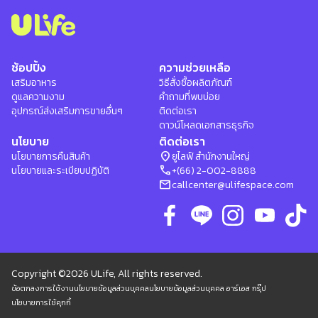
ช้อปปิ้ง
ความช่วยเหลือ
เสริมอาหาร
วิธีสั่งซื้อผลิตภัณฑ์
ดูแลความงาม
คำถามที่พบบ่อย
อุปกรณ์ส่งเสริมการขายอื่นๆ
ติดต่อเรา
ดาวน์โหลดเอกสารธุรกิจ
นโยบาย
ติดต่อเรา
location_on
นโยบายการคืนสินค้า
ยูไลฟ์ สำนักงานใหญ่
phone
นโยบายและระเบียบปฏิบัติ
+(66) 2-002-8888
mail
callcenter@ulifespace.com
Copyright ©2026 ULife, All rights reserved.
ข้อตกลงการใช้งาน
นโยบายข้อมูลส่วนบุคคล
นโยบายข้อมูลส่วนบุคคล อาร์เอส กรุ๊ป
นโยบายการใช้คุกกี้