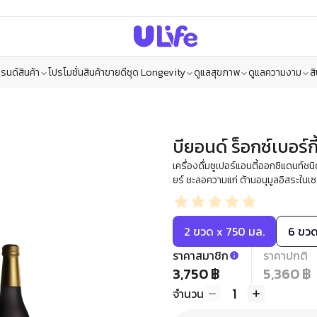
รนด์สินค้า
โปรโมชั่น
สินค้าขายดี
ชุด Longevity
ดูแลสุขภาพ
ดูแลความงาม
ส
บียอนด์ ร็อกซ์เบอร์กี
เครื่องดื่มซูเปอร์แอนตี้ออกซิแดนท์ชน
ยร์ ชะลอความแก่ ต้านอนุมูลอิสระในเซ
2 ขวด x 750 มล.
6 ขวด
ราคาสมาชิก
ราคาปกติ
3,750 ฿
5,360 ฿
1
จำนวน