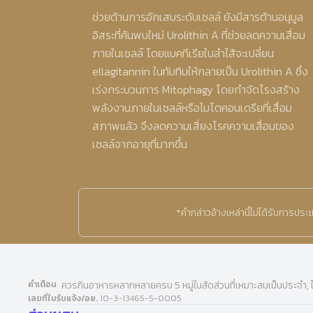
ช่วยต้านการอักเสบระดับเซลล์ ยังมีสารต้านอนุมูล
อิสระที่ค้นพบใหม่ Urolithin A ที่ช่วยลดความเสื่อม
ภายในเซลล์ โดยแบคทีเรียในลําไส้จะเปลี่ยน
ellagitannin ในทับทิมให้กลายเป็น Urolithin A ซึ่ง
เร่งกระบวนการ Mitophagy โดยกําจัดโรงสร้าง
พลังงานภายในเซลล์หรือไมโตคอนเดรียที่เสื่อม
สภาพแล้ว จึงลดความเสี่ยงโรคความเสื่อมของ
เซลล์จากอายุที่มากขึ้น
*คำกล่าวอ้างเหล่านี้ไม่ได้รับการปร
คำเตือน
ควรกินอาหารหลากหลายครบ 5 หมู่ในสัดส่วนที่เหมาะสมเป็นประจำ, 
เลขที่ใบรับแจ้ง/อย.
10-3-13465-5-0005