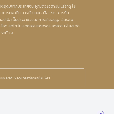
วัตถุดิบจากประเทศจีน อุดมด้วยวิตามิน แร่ธาตุ ใย
อาหารเพคติน สารต้านอนุมูลอิสระสูง การกิน
แอปเปิลเป็นประจำช่วยลดการเกิดอนุมูล อิสระใน
เลือด ลดไขมัน ลดคอเลสเตอรอล ลดความเสี่ยงเกิด
โรคหัวใจ
ิจฉัย รักษา บำบัด หรือป้องกันโรคใดๆ