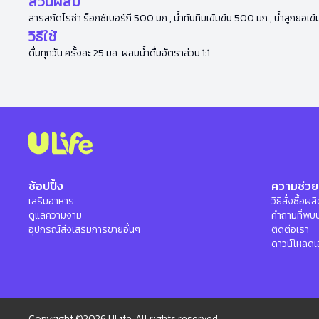
ส่วนผสม
สารสกัดโรซ่า ร็อกซ์เบอร์กี 500 มก., น้ำทับทิมเข้มข้น 500 มก., น้ำลูกยอเข
วิธีใช้
ดื่มทุกวัน ครั้งละ 25 มล. ผสมน้ำดื่มอัตราส่วน 1:1
ช้อปปิ้ง
ความช่วย
เสริมอาหาร
วิธีสั่งซื้อผ
ดูแลความงาม
คำถามที่พบ
อุปกรณ์ส่งเสริมการขายอื่นๆ
ติดต่อเรา
ดาวน์โหลดเ
Copyright ©2026 ULife, All rights reserved.