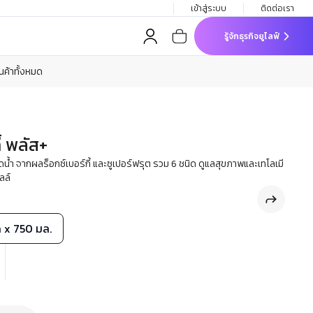
เข้าสู่ระบบ
ติดต่อเรา
รู้จักธุรกิจยูไลฟ์
ินค้าทั้งหมด
้ พลัส+
ิดน้ำ จากผลร็อกซ์เบอร์กี้ และซูเปอร์ฟรุต รวม 6 ชนิด ดูแลสุขภาพและเทโลเมี
ลล์
 x 750 มล.