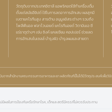
วัตถุดิบจากประเทศอิตาลี แอพริคอตใช้ทำเครื่องดื่ม
ตั้งแต่สมัยอียิปต์ ใช้ในการลดอาการอักเสบ ผลสุกมี
เบตาแคโรทีนสูง สารต้าน อนุมูลอิสระต่างๆ รวมถึง
โพลีฟีนอล ฟลาโวนอยด์ แคโรทีนอยด์ วิตามินเอ ซี
แร่ธาตุต่างๆ เช่น ซิงค์ แคลเซียม คอปเปอร์ ช่วยลด
การอักเสบในเซลล์ บํารุงผิว บํารุงผมและสายตา
ะเมินจากสำนักงานคณะกรรมการอาหารและยา ผลิตภัณฑ์นี้ไม่ได้มีวัตถุประสงค์เพื่อวิน
ไม่มีผลในการป้องกันหรือรักษาโรค, เด็กและสตรีมีครรภ์ไม่ควรรับประทาน