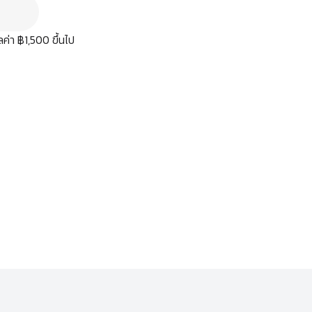
มูลค่า ฿1,500 ขึ้นไป