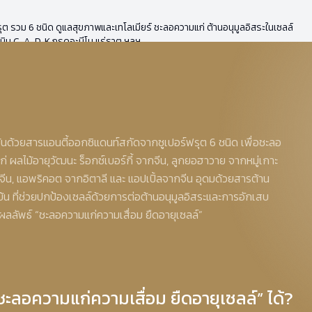
์ฟรุต รวม 6 ชนิด ดูแลสุขภาพและเทโลเมียร์ ชะลอความแก่ ต้านอนุมูลอิสระในเซลล์
มิน C, A, D, K กรดอะมีโน แร่ธาตุ ฯลฯ
้มข้นด้วยสารแอนตี้ออกซิแดนท์สกัดจากซูเปอร์ฟรุต 6 ชนิด เพื่อชะลอ
ก่ ผลไม้อายุวัฒนะ ร็อกซ์เบอร์กี้ จากจีน, ลูกยอฮาวาย จากหมู่เกาะ
กจีน, แอพริคอต จากอิตาลี และ แอปเปิ้ลจากจีน อุดมด้วยสารต้าน
มข้น ที่ช่วยปกป้องเซลล์ด้วยการต่อต้านอนุมูลอิสระและการอักเสบ
้ผลลัพธ์ “ชะลอความแก่ความเสื่อม ยืดอายุเซลล์”
ชะลอความแก่ความเสื่อม ยืดอายุเซลล์” ได้?