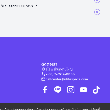
, น้ำแอปริคอทเข้มข้น 500 มก.
ติดต่อเรา
location_on
ยูไลฟ์ สำนักงานใหญ่
phone
+(66) 2-002-8888
mail
callcenter@ulifespace.com
ายข้อมูลส่วนบุคคล
นโยบายข้อมูลส่วนบุคคล อาร์เอส กรุ๊ป
นโยบายการใช้คุกกี้