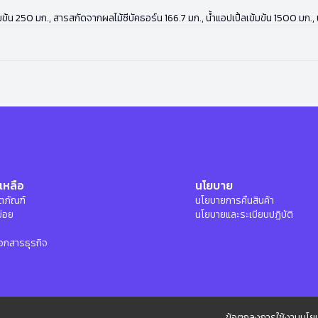
้มข้น 250 มก., สารสกัดจากผลไม้ซีบัคธอร์น 166.7 มก., น้ำแอปเปิ้ลเข้มข้น 1500 มก.
เหลือ
นโยบาย
ลิตภัณฑ์
นโยบายการคืนสินค้า
บ่อย
นโยบายและระเบียบปฏิบัติ
อกสารธุรกิจ
ข้อตกลงการใช้งาน
นโยบ