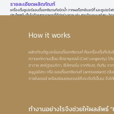
รายละเอียดผลิตภัณฑ์
เครื่องดื่มซูเปอร์แอนตี้ออกซิแดนท์ชนิดน้ำ จากผลร็อกซ์เบอร์กี้ และซูเปอร
ประโยชน์:
เต็มไปด้วยสารอาหารที่ดีต่อร่างกาย เช่น สารต้านอนุมูลอิสระ วิตา
How it works
ผลิตภัณฑ์ซูเปอร์แอนตี้ออกซิแดนท์ คือเครื่องดื่มที่เข
ความแก่ความเสื่อม ยืดอายุเซลล์ (Cell Longevity) ได้แ
ฮาวาย สหรัฐอเมริกา, ซีบัคทอร์น จากทิเบต, ทับทิม จา
อนุมูลอิสระ หรือ แอนตี้ออกซิแดนท์ (antioxidant) เข้
ภายในเซลล์ พร้อมซ่อมแซมเซลล์ถึงระดับดีเอ็นเอ จึงให
ทำงานอย่างไรจึงช่วยให้ผลลัพธ์ “